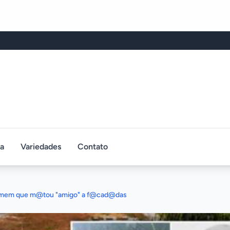
ca
Variedades
Contato
homem que m@tou "amigo" a f@cad@das