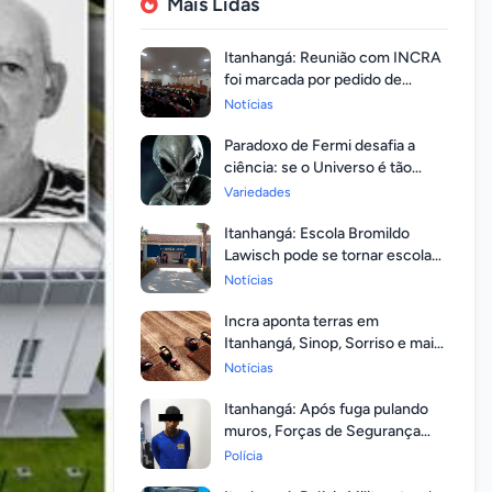
Mais Lidas
Itanhangá: Reunião com INCRA
foi marcada por pedido de
regularização pela população
Notícias
Paradoxo de Fermi desafia a
ciência: se o Universo é tão
vasto, por que ninguém
Variedades
respondeu?
Itanhangá: Escola Bromildo
Lawisch pode se tornar escola
cívico-militar
Notícias
Incra aponta terras em
Itanhangá, Sinop, Sorriso e mais
14 entre as com maior
Notícias
valorização
Itanhangá: Após fuga pulando
muros, Forças de Segurança
prendem homem com mandato
Polícia
em aberto por homicídio