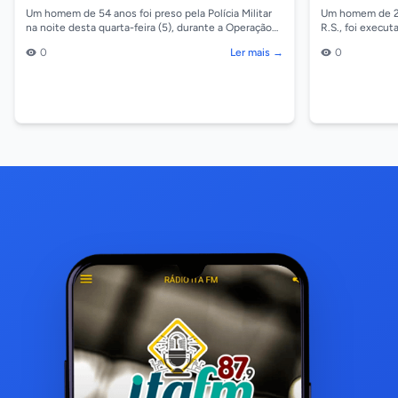
quitar dívida
Um homem de 54 anos foi preso pela Polícia Militar
Um homem de 28 
na noite desta quarta-feira (5), durante a Operação
R.S., foi execut
Escudo Feminino, no bairro Jardim Ocidental, em...
(05), no bairro 
0
Ler mais →
0