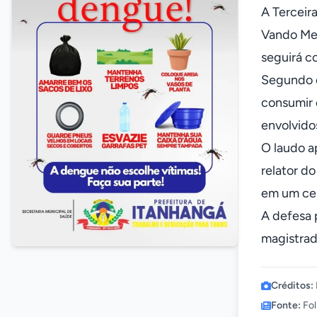
A Terceir
Vando Mes
seguirá c
Segundo o
consumir 
envolvido
O laudo a
relator d
em um cen
A defesa 
magistrad
Créditos:
Fonte:
Fol