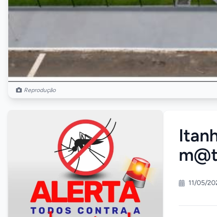
Reprodução
Itan
m@t
11/05/20