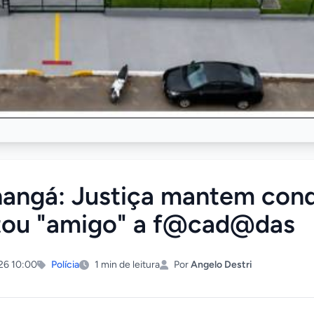
hangá: Justiça mantem co
ou "amigo" a f@cad@das
26 10:00
Polícia
1 min de leitura
Por
Angelo Destri