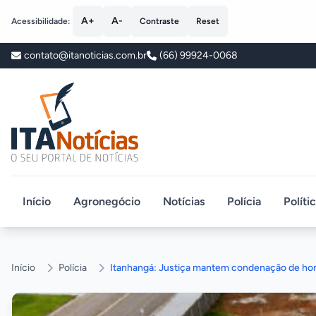
A+
A-
Acessibilidade:
Contraste
Reset
contato@itanoticias.com.br
(66) 99924-0068
ITA Notícias
Início
Agronegócio
Notícias
Polícia
Políti
Início
Polícia
Itanhangá: Justiça mantem condenação de 