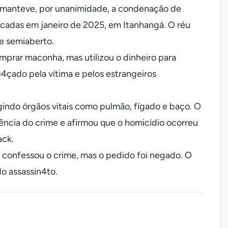
o manteve, por unanimidade, a condenação de
facadas em janeiro de 2025, em Itanhangá. O réu
e semiaberto.
prar maconha, mas utilizou o dinheiro para
e4çado pela vítima e pelos estrangeiros
indo órgãos vitais como pulmão, fígado e baço. O
lência do crime e afirmou que o homicídio ocorreu
ack.
 confessou o crime, mas o pedido foi negado. O
o assassin4to.