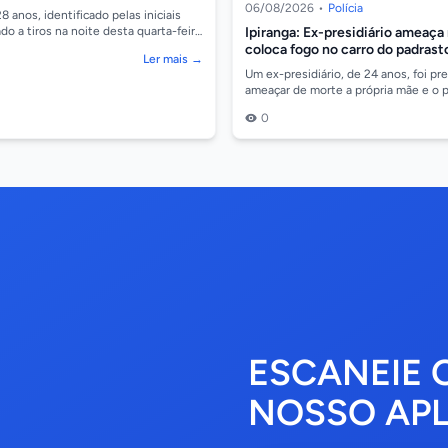
 de drogas
06/08/2026
•
Polícia
anos, identificado pelas iniciais
Ipiranga: Ex-presidiário ameaça
ado a tiros na noite desta quarta-feira
Jardim Aeroporto, em Cáceres/...
coloca fogo no carro do padrast
Ler mais →
Um ex-presidiário, de 24 anos, foi pr
ameaçar de morte a própria mãe e o 
incendiar um veículo VW Golf, em Ip
0
onde se...
ESCANEIE 
NOSSO APL