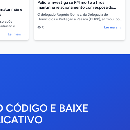
Polícia investiga se PM morto a tiros
mantinha relacionamento com esposa do
 matar mãe e
atirador
o
O delegado Rogério Gomes, da Delegacia de
Homicídios e Proteção à Pessoa (DHPP), afirmou, por
eso após
meio de nota, que o assassinato do cabo da Polícia
padrasto e
0
Ler mais →
Milit...
iranga do Norte
Ler mais →
O CÓDIGO E BAIXE
ICATIVO