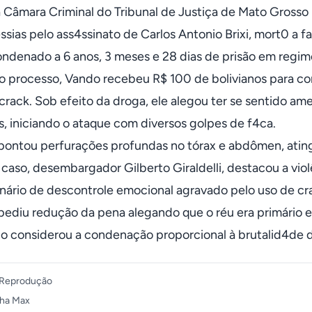
a Câmara Criminal do Tribunal de Justiça de Mato Gross
sias pelo ass4ssinato de Carlos Antonio Brixi, mort0 a 
ondenado a 6 anos, 3 meses e 28 dias de prisão em regim
 processo, Vando recebeu R$ 100 de bolivianos para com
crack. Sob efeito da droga, ele alegou ter se sentido am
s, iniciando o ataque com diversos golpes de f4ca.
pontou perfurações profundas no tórax e abdômen, ating
o caso, desembargador Gilberto Giraldelli, destacou a vio
ário de descontrole emocional agravado pelo uso de cr
pediu redução da pena alegando que o réu era primário e
o considerou a condenação proporcional à brutalid4de d
Reprodução
ha Max