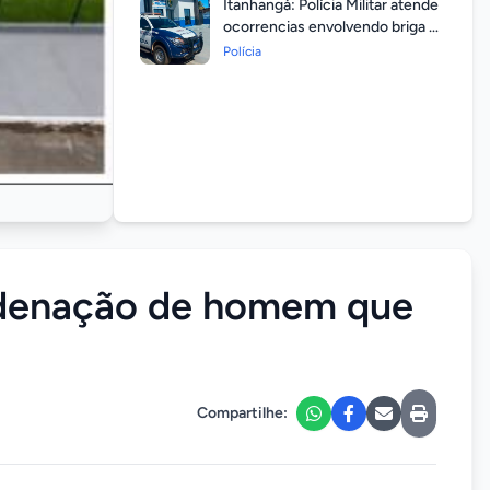
Itanhangá: Polícia Militar atende
ocorrencias envolvendo briga de
casais durante feriado
Polícia
prolongado
ndenação de homem que
Compartilhe: