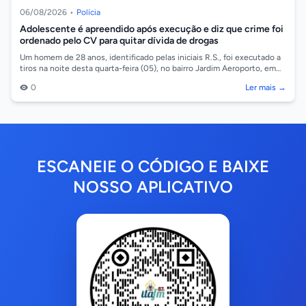
06/08/2026
•
Polícia
Adolescente é apreendido após execução e diz que crime foi
ordenado pelo CV para quitar dívida de drogas
Um homem de 28 anos, identificado pelas iniciais R.S., foi executado a
tiros na noite desta quarta-feira (05), no bairro Jardim Aeroporto, em
Cáceres/...
0
Ler mais →
ESCANEIE O CÓDIGO E BAIXE
NOSSO APLICATIVO