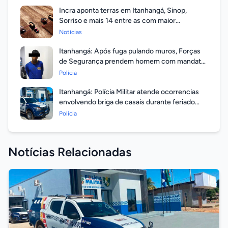
Incra aponta terras em Itanhangá, Sinop,
Sorriso e mais 14 entre as com maior
valorização
Notícias
Itanhangá: Após fuga pulando muros, Forças
de Segurança prendem homem com mandato
em aberto por homicídio
Polícia
Itanhangá: Polícia Militar atende ocorrencias
envolvendo briga de casais durante feriado
prolongado
Polícia
Notícias Relacionadas