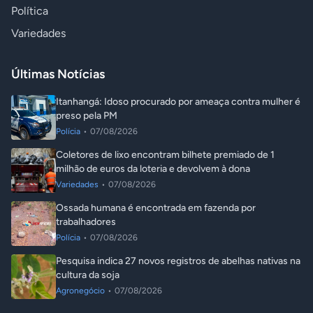
Política
Variedades
Últimas Notícias
Itanhangá: Idoso procurado por ameaça contra mulher é
preso pela PM
Polícia
•
07/08/2026
Coletores de lixo encontram bilhete premiado de 1
milhão de euros da loteria e devolvem à dona
Variedades
•
07/08/2026
Ossada humana é encontrada em fazenda por
trabalhadores
Polícia
•
07/08/2026
Pesquisa indica 27 novos registros de abelhas nativas na
cultura da soja
Agronegócio
•
07/08/2026