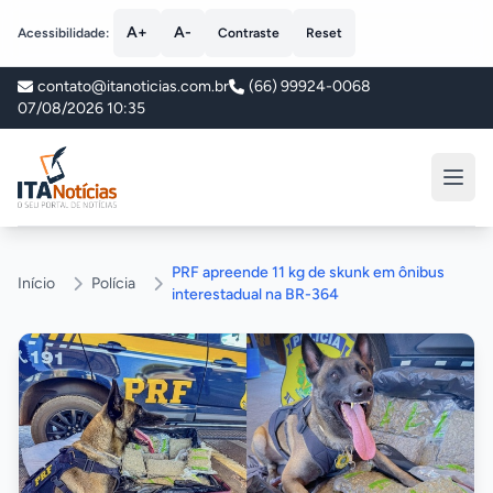
A+
A-
Acessibilidade:
Contraste
Reset
contato@itanoticias.com.br
(66) 99924-0068
07/08/2026 10:35
ITA Notícias
PRF apreende 11 kg de skunk em ônibus
Início
Polícia
interestadual na BR-364