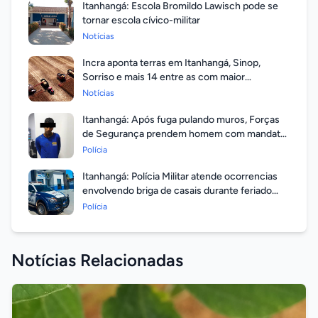
Itanhangá: Escola Bromildo Lawisch pode se
tornar escola cívico-militar
Notícias
Incra aponta terras em Itanhangá, Sinop,
Sorriso e mais 14 entre as com maior
valorização
Notícias
Itanhangá: Após fuga pulando muros, Forças
de Segurança prendem homem com mandato
em aberto por homicídio
Polícia
Itanhangá: Polícia Militar atende ocorrencias
envolvendo briga de casais durante feriado
prolongado
Polícia
Notícias Relacionadas