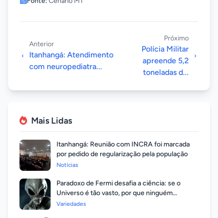
Fonte:
Cenário MT
Próximo
Anterior
Polícia Militar
Itanhangá: Atendimento
apreende 5,2
com neuropediatra...
toneladas d...
Mais Lidas
Itanhangá: Reunião com INCRA foi marcada
por pedido de regularização pela população
Notícias
Paradoxo de Fermi desafia a ciência: se o
Universo é tão vasto, por que ninguém
respondeu?
Variedades