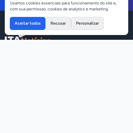
Usamos cookies essenciais para funcionamento do site e,
com sua permissao, cookies de analytics e marketing.
Aceitar todos
Recusar
Personalizar
Seu portal de notícias atualizado em Itanhangá e região.
Contato
contato@itanoticias.com.br
(66) 99924-0068
(66) 98418-7171
Links Rápidos