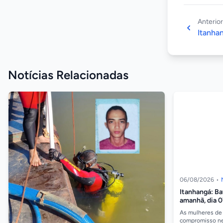
Anterior
Itanhan
Notícias Relacionadas
06/08/2026
•
Itanhangá: B
amanhã, dia 
combate a vio
As mulheres de
compromisso nes