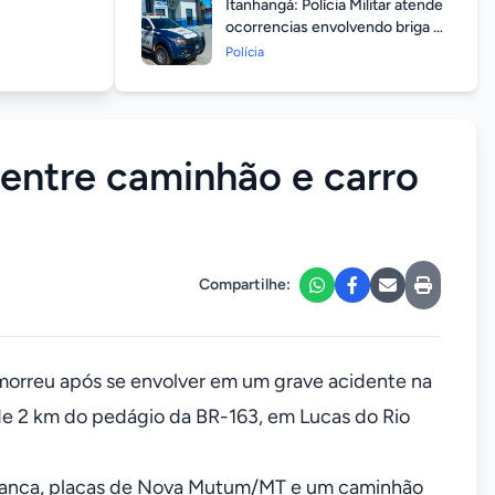
Itanhangá: Polícia Militar atende
ocorrencias envolvendo briga de
casais durante feriado
Polícia
prolongado
entre caminhão e carro
Compartilhe:
morreu após se envolver em um grave acidente na
 de 2 km do pedágio da BR-163, em Lucas do Rio
 branca, placas de Nova Mutum/MT e um caminhão