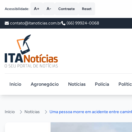
A+
A-
Acessibilidade:
Contraste
Reset
contato@itanoticias.com.br
(66) 99924-0068
ITA Notícias
Início
Agronegócio
Notícias
Polícia
Políti
Início
Notícias
Uma pessoa morre em acidente entre caminh