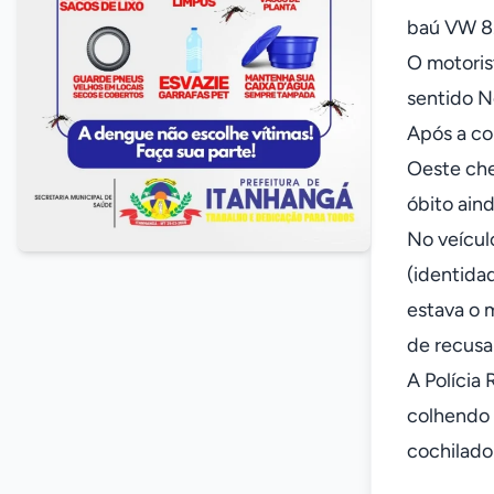
baú VW 8.
O motoris
sentido N
Após a col
Oeste che
óbito aind
No veícul
(identida
estava o 
de recus
A Polícia 
colhendo 
cochilado 