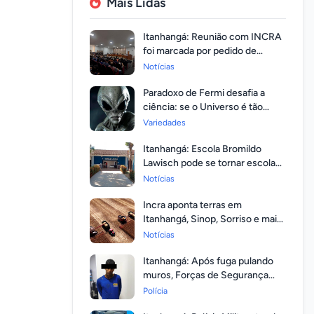
Mais Lidas
Itanhangá: Reunião com INCRA
foi marcada por pedido de
regularização pela população
Notícias
Paradoxo de Fermi desafia a
ciência: se o Universo é tão
vasto, por que ninguém
Variedades
respondeu?
Itanhangá: Escola Bromildo
Lawisch pode se tornar escola
cívico-militar
Notícias
Incra aponta terras em
Itanhangá, Sinop, Sorriso e mais
14 entre as com maior
Notícias
valorização
Itanhangá: Após fuga pulando
muros, Forças de Segurança
prendem homem com mandato
Polícia
em aberto por homicídio