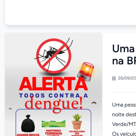
Uma 
na B
26/09/20
Uma pesso
noite des
Verde/MT
Os veícul