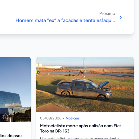
Próximo
Homem mata “ex” a facadas e tenta esfaqu...
05/08/2026
•
Notícias
Motociclista morre após colisão com Fiat
Toro na BR-163
ios dolosos
Um motociclista morreu em um grave acidente