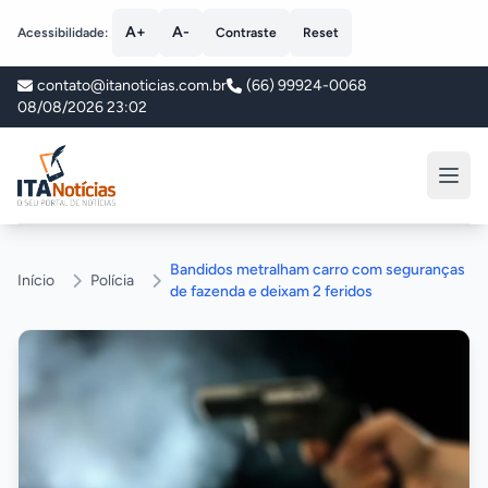
A+
A-
Acessibilidade:
Contraste
Reset
contato@itanoticias.com.br
(66) 99924-0068
08/08/2026 23:02
ITA Notícias
Bandidos metralham carro com seguranças
Início
Polícia
de fazenda e deixam 2 feridos