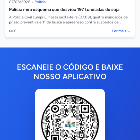
07/08/2026
•
Polícia
Polícia mira esquema que desviou 197 toneladas de soja
A Polícia Civil cumpriu, nesta sexta-feira (07.08), quatro mandados de
prisão preventiva e 11 de busca e apreensão contra suspeitos de
integrar um esq...
0
Ler mais →
ESCANEIE O CÓDIGO E BAIXE
NOSSO APLICATIVO