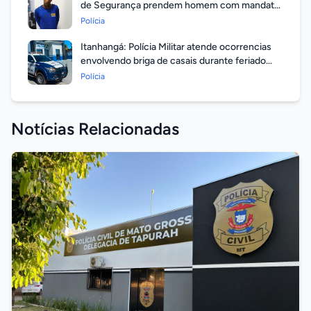
de Segurança prendem homem com mandato
em aberto por homicídio
Polícia
Itanhangá: Polícia Militar atende ocorrencias
envolvendo briga de casais durante feriado
prolongado
Polícia
Notícias Relacionadas