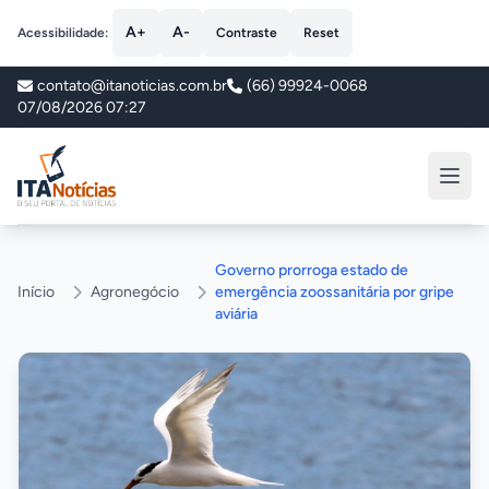
A+
A-
Acessibilidade:
Contraste
Reset
contato@itanoticias.com.br
(66) 99924-0068
07/08/2026 07:27
ITA Notícias
Governo prorroga estado de
Início
Agronegócio
emergência zoossanitária por gripe
aviária