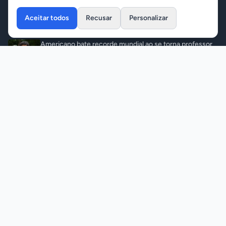
Aceitar todos
Recusar
Personalizar
Últimas Notícias
Americano bate recorde mundial ao se torna professor
universitário aos 18 anos
Variedades
•
06/08/2026
Bombeiros localizam corpo de jovem que se afogou no
rio Teles Pires
Notícias
•
06/08/2026
Homem com mandado de prisão é detido com mais de 5
kg de maconha
Polícia
•
06/08/2026
Adolescente é apreendido após execução e diz que
crime foi ordenado pelo CV para quitar dívida de drogas
Polícia
•
06/08/2026
© 2026 ITA Notícias. Todos os direitos reservados.