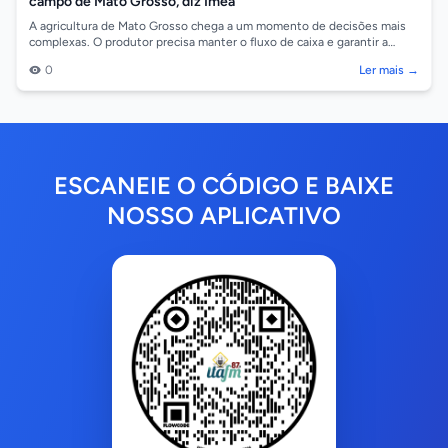
campo de Mato Grosso, diz Imea
A agricultura de Mato Grosso chega a um momento de decisões mais
complexas. O produtor precisa manter o fluxo de caixa e garantir a
continuidade da at...
0
Ler mais →
ESCANEIE O CÓDIGO E BAIXE
NOSSO APLICATIVO