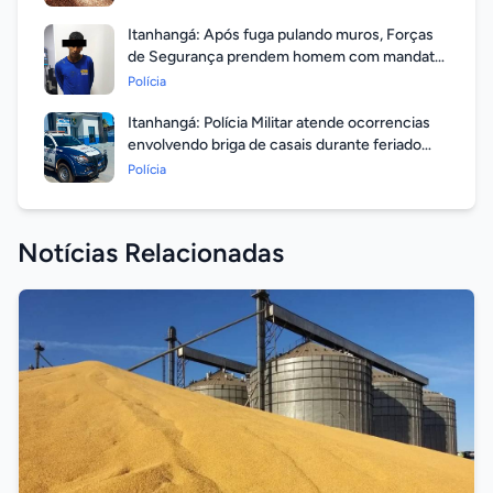
Itanhangá: Após fuga pulando muros, Forças
de Segurança prendem homem com mandato
em aberto por homicídio
Polícia
Itanhangá: Polícia Militar atende ocorrencias
envolvendo briga de casais durante feriado
prolongado
Polícia
Notícias Relacionadas