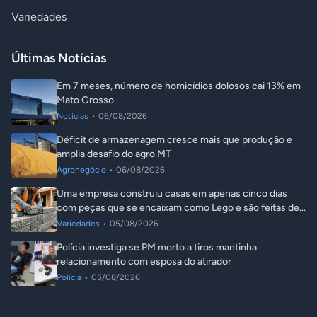
Variedades
Últimas Notícias
Em 7 meses, número de homicídios dolosos cai 13% em
Mato Grosso
Notícias
•
06/08/2026
Déficit de armazenagem cresce mais que produção e
amplia desafio do agro MT
Agronegócio
•
06/08/2026
Uma empresa construiu casas em apenas cinco dias
com peças que se encaixam como Lego e são feitas de
plástico reciclado
Variedades
•
05/08/2026
Polícia investiga se PM morto a tiros mantinha
relacionamento com esposa do atirador
Polícia
•
05/08/2026