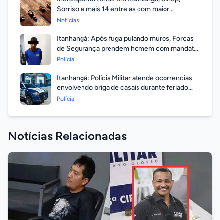
Sorriso e mais 14 entre as com maior
valorização
Notícias
Itanhangá: Após fuga pulando muros, Forças
de Segurança prendem homem com mandato
em aberto por homicídio
Polícia
Itanhangá: Polícia Militar atende ocorrencias
envolvendo briga de casais durante feriado
prolongado
Polícia
Notícias Relacionadas