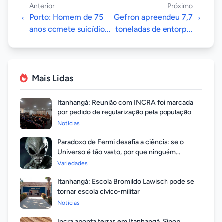
Anterior
Próximo
Porto: Homem de 75
Gefron apreendeu 7,7
anos comete suicídio...
toneladas de entorp...
Mais Lidas
Itanhangá: Reunião com INCRA foi marcada
por pedido de regularização pela população
Notícias
Paradoxo de Fermi desafia a ciência: se o
Universo é tão vasto, por que ninguém
respondeu?
Variedades
Itanhangá: Escola Bromildo Lawisch pode se
tornar escola cívico-militar
Notícias
Incra aponta terras em Itanhangá, Sinop,