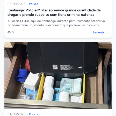
05/08/2026
•
Polícia
Itanhangá: Polícia Militar apreende grande quantidade de
drogas e prende suspeito com ficha criminal extensa
A Polícia Militar, aqui de Itanhangá, durante patrulhamento ostensivo
no bairro Pioneiro, abordou um homem que portava um invólucro
contendo substânci...
0
Ler mais →
04/08/2026
•
Polícia