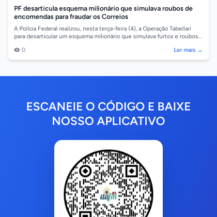
PF desarticula esquema milionário que simulava roubos de
encomendas para fraudar os Correios
A Polícia Federal realizou, nesta terça-feira (4), a Operação Tabellari
para desarticular um esquema milionário que simulava furtos e roubos
de encome...
0
Ler mais →
ESCANEIE O CÓDIGO E BAIXE
NOSSO APLICATIVO