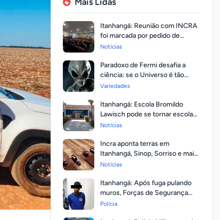
Mais Lidas
Itanhangá: Reunião com INCRA
foi marcada por pedido de
regularização pela população
Notícias
Paradoxo de Fermi desafia a
ciência: se o Universo é tão
vasto, por que ninguém
Variedades
respondeu?
Itanhangá: Escola Bromildo
Lawisch pode se tornar escola
cívico-militar
Notícias
Incra aponta terras em
Itanhangá, Sinop, Sorriso e mais
14 entre as com maior
Notícias
valorização
Itanhangá: Após fuga pulando
muros, Forças de Segurança
prendem homem com mandato
Polícia
em aberto por homicídio