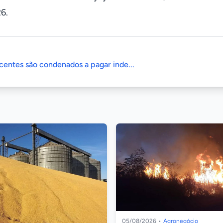
6.
centes são condenados a pagar inde...
05/08/2026
•
Agronegócio