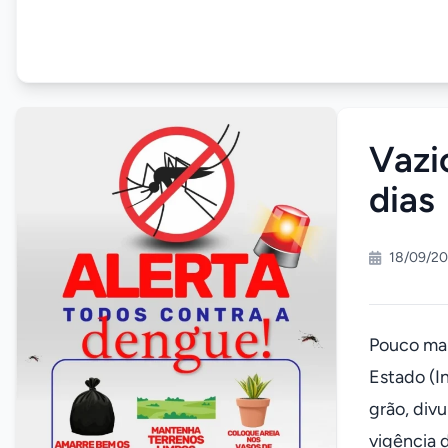
Vazi
dias
18/09/20
Pouco mai
Estado (I
grão, divu
vigência d