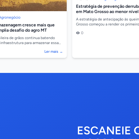
Estratégia de prevenção derru
em Mato Grosso ao menor nível
Agronegócio
A estratégia de antecipação às que
Grosso começou a render os primeiro
rmazenagem cresce mais que
expressivos da temporada. Após mes
plia desafio do agro MT
0
junho...
ileira de grãos continua batendo
 infraestrutura para armazenar essa
panha o mesmo ritmo de crescimento.
Ler mais →
ESCANEIE 