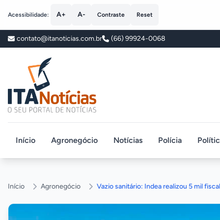
A+
A-
Acessibilidade:
Contraste
Reset
contato@itanoticias.com.br
(66) 99924-0068
ITA Notícias
Início
Agronegócio
Notícias
Polícia
Políti
Início
Agronegócio
Vazio sanitário: Indea realizou 5 mil fis