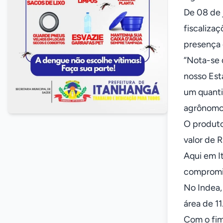
De 08 de 
fiscaliza
presença 
“Nota-se q
nosso Est
um quanti
agrônomo 
O produto
valor de 
Aqui em I
compromis
No Indea,
área de 1
Com o fim 