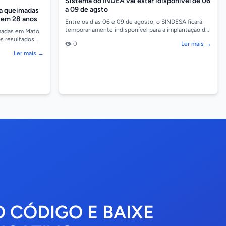
Sistema do INDEA vai estar idisponível de 06
a 09 de agsto
ba queimadas
 em 28 anos
Entre os dias 06 e 09 de agosto, o SINDESA ficará
temporariamente indisponível para a implantação da
imadas em Mato
nova plataforma. Durante esse período, alguns se...
s resultados
0
Ler mais →
es de maio e
Ler mais →
O CÓDIGO E BAIXE