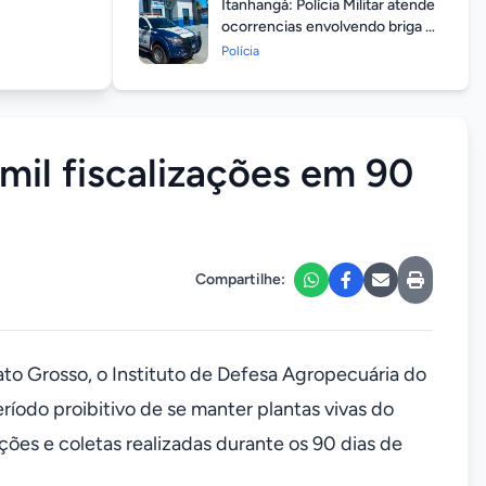
Itanhangá: Polícia Militar atende
ocorrencias envolvendo briga de
casais durante feriado
Polícia
prolongado
 mil fiscalizações em 90
Compartilhe:
to Grosso, o Instituto de Defesa Agropecuária do
ríodo proibitivo de se manter plantas vivas do
ações e coletas realizadas durante os 90 dias de