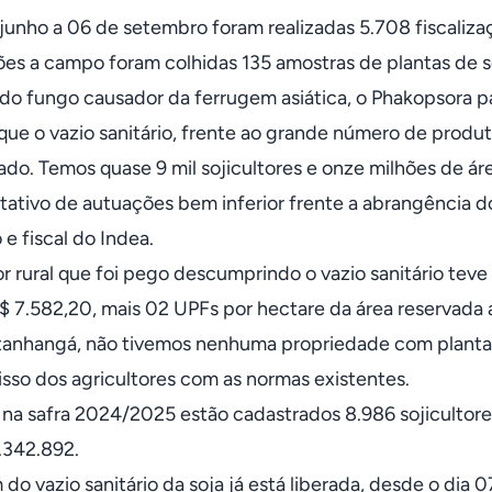
junho a 06 de setembro foram realizadas 5.708 fiscaliz
ções a campo foram colhidas 135 amostras de plantas de s
do fungo causador da ferrugem asiática, o Phakopsora pa
ue o vazio sanitário, frente ao grande número de produtor
ado. Temos quase 9 mil sojicultores e onze milhões de á
tativo de autuações bem inferior frente a abrangência d
e fiscal do Indea.
r rural que foi pego descumprindo o vazio sanitário teve
R$ 7.582,20, mais 02 UPFs por hectare da área reservada a
tanhangá, não tivemos nenhuma propriedade com planta
so dos agricultores com as normas existentes.
 na safra 2024/2025 estão cadastrados 8.986 sojicultor
1.342.892.
do vazio sanitário da soja já está liberada, desde o dia 