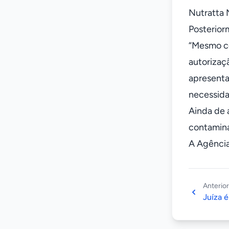
Nutratta 
Posterior
“Mesmo co
autorizaç
apresenta
necessida
Ainda de 
contamin
A Agência
Anterior
Juíza 