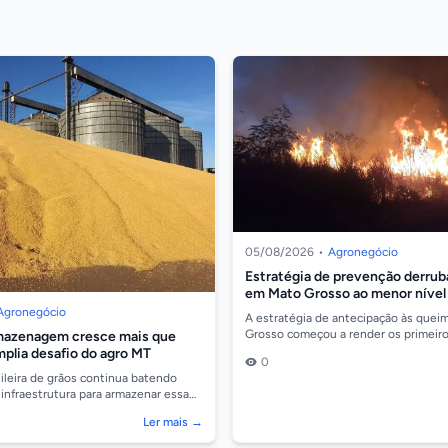
05/08/2026
•
Agronegócio
Estratégia de prevenção derru
em Mato Grosso ao menor nível
Agronegócio
A estratégia de antecipação às que
Grosso começou a render os primeiro
rmazenagem cresce mais que
expressivos da temporada. Após mes
plia desafio do agro MT
0
junho...
ileira de grãos continua batendo
 infraestrutura para armazenar essa
panha o mesmo ritmo de crescimento.
Ler mais →