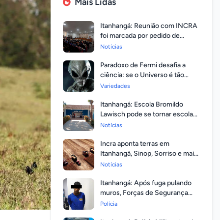
Mais Lidas
Itanhangá: Reunião com INCRA
foi marcada por pedido de
regularização pela população
Notícias
Paradoxo de Fermi desafia a
ciência: se o Universo é tão
vasto, por que ninguém
Variedades
respondeu?
Itanhangá: Escola Bromildo
Lawisch pode se tornar escola
cívico-militar
Notícias
Incra aponta terras em
Itanhangá, Sinop, Sorriso e mais
14 entre as com maior
Notícias
valorização
Itanhangá: Após fuga pulando
muros, Forças de Segurança
prendem homem com mandato
Polícia
em aberto por homicídio