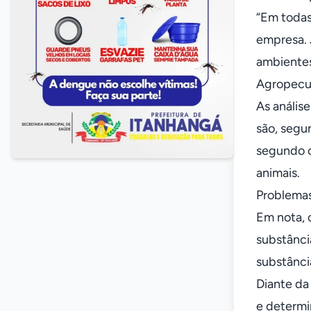
“Em todas
empresa. 
ambientes
Agropecuá
As anális
são, segu
segundo o
animais.
Problema
Em nota, 
substância
substânci
Diante da 
e determi