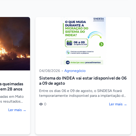
04/08/2026
•
Agronegócio
Sistema do INDEA vai estar idisponível de 06
a 09 de agsto
ba queimadas
 em 28 anos
Entre os dias 06 e 09 de agosto, o SINDESA ficará
temporariamente indisponível para a implantação da
imadas em Mato
nova plataforma. Durante esse período, alguns se...
s resultados
0
Ler mais →
es de maio e
Ler mais →