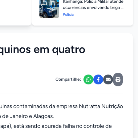
Itanhangá: Polícia Militar atende
ocorrencias envolvendo briga de
casais durante feriado
Polícia
prolongado
quinos em quatro
Compartilhe:
uinas contaminadas da empresa Nutratta Nutrição
 de Janeiro e Alagoas.
apa), está sendo apurada falha no controle de