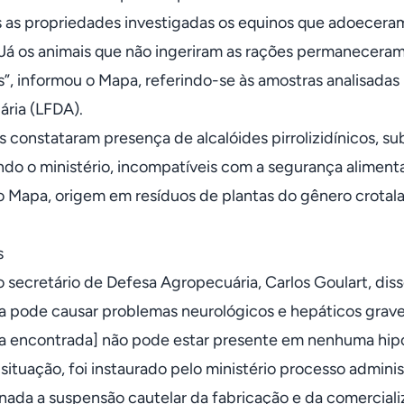
 as propriedades investigadas os equinos que adoecera
Já os animais que não ingeriram as rações permanecer
”, informou o Mapa, referindo-se às amostras analisadas
ria (LFDA).
es constataram presença de alcalóides pirrolizidínicos, 
ndo o ministério, incompatíveis com a segurança aliment
 Mapa, origem em resíduos de plantas do gênero crotala
s
o secretário de Defesa Agropecuária, Carlos Goulart, d
 pode causar problemas neurológicos e hepáticos graves. P
a encontrada] não pode estar presente em nenhuma hipó
situação, foi instaurado pelo ministério processo administ
nada a suspensão cautelar da fabricação e da comercial