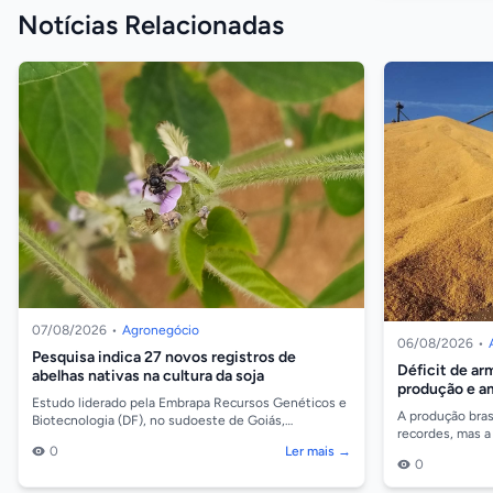
Notícias Relacionadas
07/08/2026
•
Agronegócio
06/08/2026
•
Pesquisa indica 27 novos registros de
Déficit de a
abelhas nativas na cultura da soja
produção e am
Estudo liderado pela Embrapa Recursos Genéticos e
A produção bras
Biotecnologia (DF), no sudoeste de Goiás,
recordes, mas a
identificou 27 novos registros de abelhas associadas
safra não acom
0
Ler mais →
à cul...
0
D...