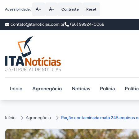
A+
A-
Acessibilidade:
Contraste
Reset
contato@itanoticias.com.br
(66) 99924-0068
ITA Notícias
Início
Agronegócio
Notícias
Polícia
Políti
Início
Agronegócio
Ração contaminada mata 245 equinos e