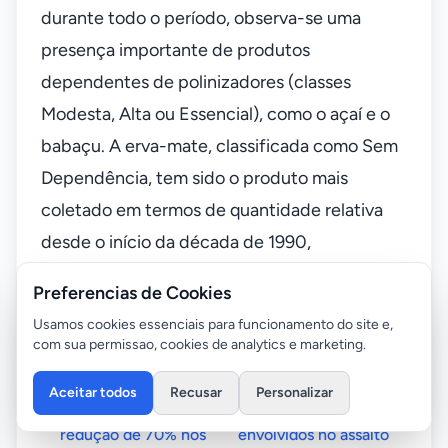
durante todo o período, observa-se uma
presença importante de produtos
dependentes de polinizadores (classes
Modesta, Alta ou Essencial), como o açaí e o
babaçu. A erva-mate, classificada como Sem
Dependência, tem sido o produto mais
coletado em termos de quantidade relativa
desde o início da década de 1990,
apresentando tendência de crescimento
Preferencias de Cookies
durante todo o período.
Usamos cookies essenciais para funcionamento do site e,
com sua permissao, cookies de analytics e marketing.
Anterior
Próximo
Aceitar todos
Recusar
Personalizar
Mato Grosso tem
Polícia prende
redução de 70% nos
envolvidos no assalto