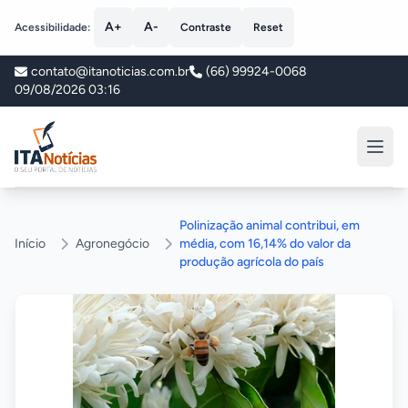
A+
A-
Acessibilidade:
Contraste
Reset
contato@itanoticias.com.br
(66) 99924-0068
09/08/2026 03:16
ITA Notícias
Polinização animal contribui, em
Início
Agronegócio
média, com 16,14% do valor da
produção agrícola do país