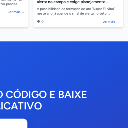
alerta no campo e exige planejamento
tor precisa
antecipado para safra 2026/27
continuidade da
A possibilidade da formação de um "Super El Niño"
Ler mais →
neste ano já acende o sinal de alerta no setor
produtivo, especialmente para a agricultura em Mato
0
Ler mais →
G...
O CÓDIGO E BAIXE
ICATIVO