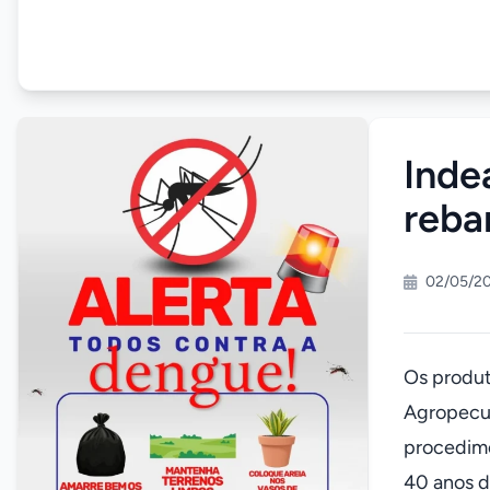
Inde
reba
02/05/2
Os produt
Agropecuá
procedime
40 anos d