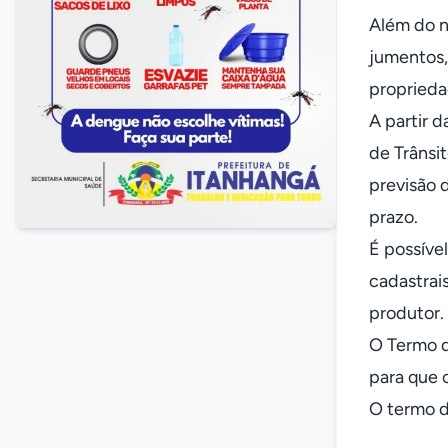
Além do nú
jumentos,
proprieda
A partir 
de Trânsi
previsão 
prazo.
É possíve
cadastrai
produtor.
O Termo d
para que 
O termo d