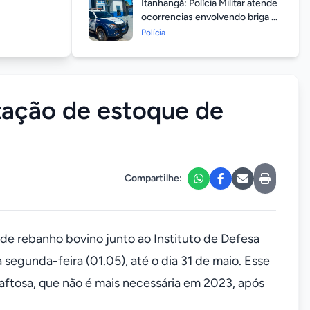
Itanhangá: Polícia Militar atende
ocorrencias envolvendo briga de
casais durante feriado
Polícia
prolongado
zação de estoque de
Compartilhe:
 de rebanho bovino junto ao Instituto de Defesa
segunda-feira (01.05), até o dia 31 de maio. Esse
 aftosa, que não é mais necessária em 2023, após