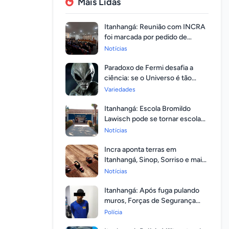
Mais Lidas
Itanhangá: Reunião com INCRA
foi marcada por pedido de
regularização pela população
Notícias
Paradoxo de Fermi desafia a
ciência: se o Universo é tão
vasto, por que ninguém
Variedades
respondeu?
Itanhangá: Escola Bromildo
Lawisch pode se tornar escola
cívico-militar
Notícias
Incra aponta terras em
Itanhangá, Sinop, Sorriso e mais
14 entre as com maior
Notícias
valorização
Itanhangá: Após fuga pulando
muros, Forças de Segurança
prendem homem com mandato
Polícia
em aberto por homicídio