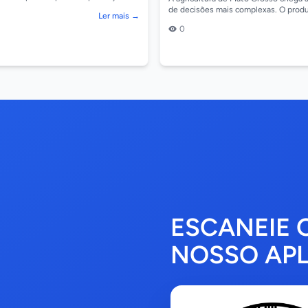
. Durante esse período, alguns se...
de decisões mais complexas. O produ
Ler mais →
manter o fluxo de caixa e garantir a 
0
at...
ESCANEIE 
NOSSO APL