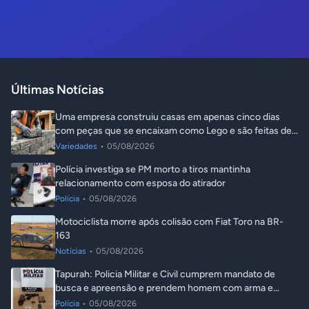
Últimas Notícias
Uma empresa construiu casas em apenas cinco dias
com peças que se encaixam como Lego e são feitas de
plástico reciclado
Variedades
•
05/08/2026
Polícia investiga se PM morto a tiros mantinha
relacionamento com esposa do atirador
Polícia
•
05/08/2026
Motociclista morre após colisão com Fiat Toro na BR-
163
Notícias
•
05/08/2026
Tapurah: Policia Militar e Civil cumprem mandato de
busca e apreensão e prendem homem com arma e
droga
Polícia
•
05/08/2026