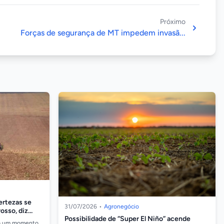
Próximo
Forças de segurança de MT impedem invasã...
certezas se
31/07/2026
•
Agronegócio
sso, diz
Possibilidade de “Super El Niño” acende
 a um momento