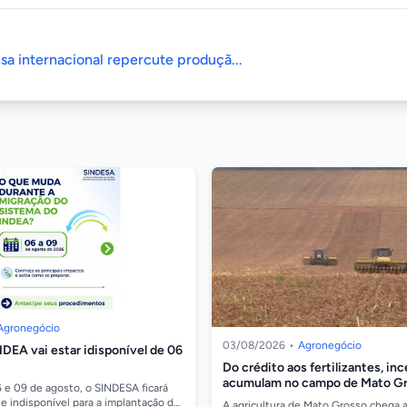
sa internacional repercute produçã...
Agronegócio
03/08/2026
•
Agronegócio
DEA vai estar idisponível de 06
Do crédito aos fertilizantes, in
acumulam no campo de Mato Gro
6 e 09 de agosto, o SINDESA ficará
Imea
 indisponível para a implantação da
A agricultura de Mato Grosso chega