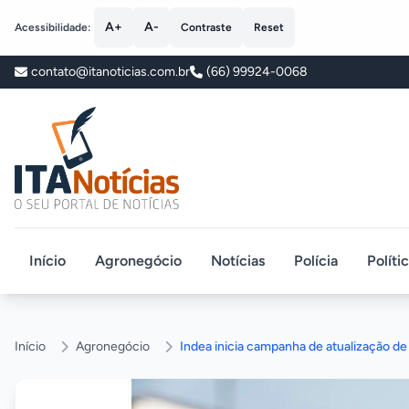
A+
A-
Acessibilidade:
Contraste
Reset
contato@itanoticias.com.br
(66) 99924-0068
ITA Notícias
Início
Agronegócio
Notícias
Polícia
Políti
Início
Agronegócio
Indea inicia campanha de atualização d