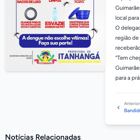
Guimarães
local para
O delegad
região de
receberão
“Tem cheg
Guimarães
para a pr
Anterior
Bandid
Notícias Relacionadas