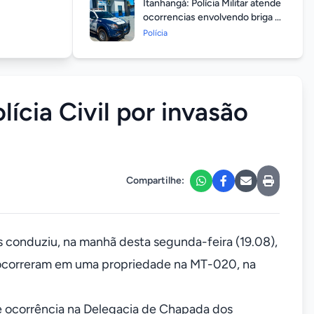
Itanhangá: Polícia Militar atende
ocorrencias envolvendo briga de
casais durante feriado
Polícia
prolongado
lícia Civil por invasão
Compartilhe:
 conduziu, na manhã desta segunda-feira (19.08),
es ocorreram em uma propriedade na MT-020, na
 de ocorrência na Delegacia de Chapada dos