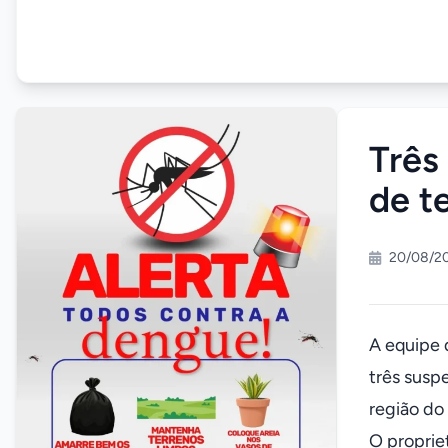
Três
de t
20/08/2
A equipe 
três susp
região do 
O proprie