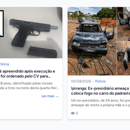
Polícia
é apreendido após execução e
 foi ordenado pelo CV para
 de drogas
06/08/2026
•
Polícia
anos, identificado pelas iniciais
Ipiranga: Ex-presidiário ameaça
ado a tiros na noite desta quarta-feira
Jardim Aeroporto, em Cáceres/...
coloca fogo no carro do padrast
Ler mais →
Um ex-presidiário, de 24 anos, foi pr
ameaçar de morte a própria mãe e o 
incendiar um veículo VW Golf, em Ip
0
onde se...