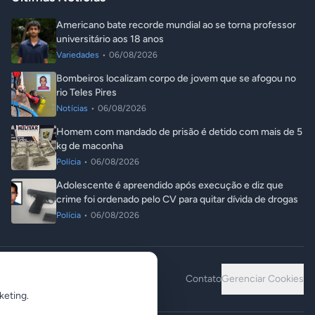
Americano bate recorde mundial ao se torna professor
universitário aos 18 anos
Variedades
•
06/08/2026
Bombeiros localizam corpo de jovem que se afogou no
rio Teles Pires
Notícias
•
06/08/2026
Homem com mandado de prisão é detido com mais de 5
kg de maconha
Polícia
•
06/08/2026
Adolescente é apreendido após execução e diz que
crime foi ordenado pelo CV para quitar dívida de drogas
Polícia
•
06/08/2026
Contato
Gerenciar Cookies
keting.