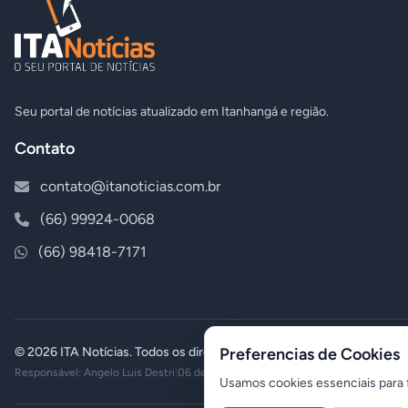
Seu portal de notícias atualizado em Itanhangá e região.
Contato
contato@itanoticias.com.br
(66) 99924-0068
(66) 98418-7171
© 2026 ITA Notícias. Todos os direitos reservados.
Preferencias de Cookies
Responsável: Angelo Luis Destri
|
06 de agosto de 2026 - 23:17
Usamos cookies essenciais para f