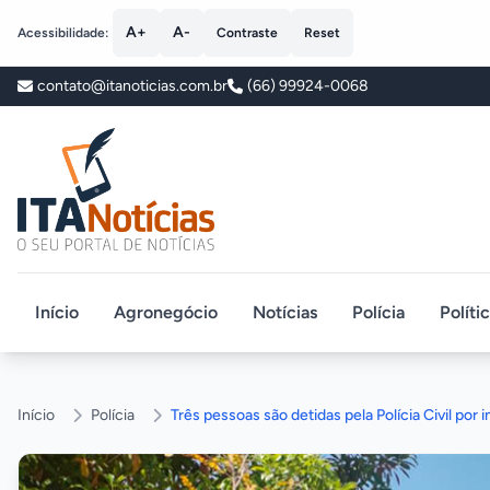
A+
A-
Acessibilidade:
Contraste
Reset
contato@itanoticias.com.br
(66) 99924-0068
ITA Notícias
Início
Agronegócio
Notícias
Polícia
Políti
Início
Polícia
Três pessoas são detidas pela Polícia Civil por 