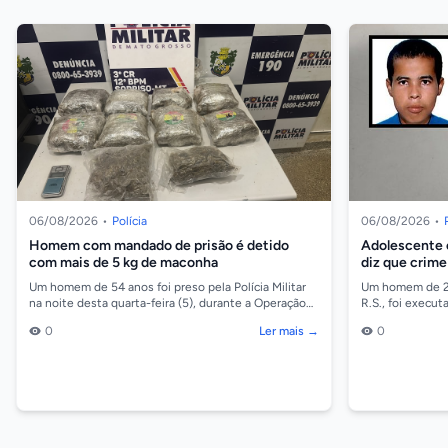
06/08/2026
•
Polícia
06/08/2026
•
Homem com mandado de prisão é detido
Adolescente 
com mais de 5 kg de maconha
diz que crime
quitar dívida
Um homem de 54 anos foi preso pela Polícia Militar
Um homem de 28 
na noite desta quarta-feira (5), durante a Operação
R.S., foi execut
Escudo Feminino, no bairro Jardim Ocidental, em...
(05), no bairro 
0
Ler mais →
0