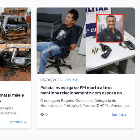
05/08/2026
•
Polícia
Polícia investiga se PM morto a tiros
mantinha relacionamento com esposa do
 matar mãe e
atirador
o
O delegado Rogério Gomes, da Delegacia de
Homicídios e Proteção à Pessoa (DHPP), afirmou, por
eso após
meio de nota, que o assassinato do cabo da Polícia
padrasto e
0
Ler mais →
Milit...
iranga do Norte
Ler mais →