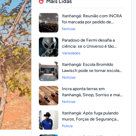
Mais Lidas
Itanhangá: Reunião com INCRA
foi marcada por pedido de
regularização pela população
Notícias
Paradoxo de Fermi desafia a
ciência: se o Universo é tão
vasto, por que ninguém
Variedades
respondeu?
Itanhangá: Escola Bromildo
Lawisch pode se tornar escola
cívico-militar
Notícias
Incra aponta terras em
Itanhangá, Sinop, Sorriso e mais
14 entre as com maior
Notícias
valorização
Itanhangá: Após fuga pulando
muros, Forças de Segurança
prendem homem com mandato
Polícia
em aberto por homicídio