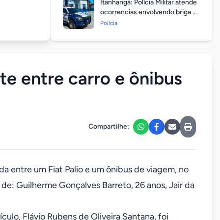
Itanhangá: Polícia Militar atende
ocorrencias envolvendo briga de
casais durante feriado
Polícia
prolongado
e entre carro e ônibus
Compartilhe:
da entre um Fiat Palio e um ônibus de viagem, no
 de: Guilherme Gonçalves Barreto, 26 anos, Jair da
culo, Flávio Rubens de Oliveira Santana, foi