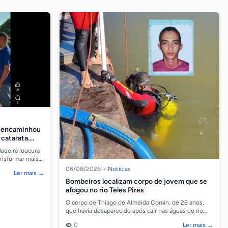
e encaminhou
 catarata.
adeira loucura
ansformar mais
rgias de ca...
06/08/2026
•
Notícias
Ler mais →
Bombeiros localizam corpo de jovem que se
afogou no rio Teles Pires
O corpo de Thiago de Almeida Comin, de 26 anos,
que havia desaparecido após cair nas águas do rio
Teles Pires, na região da comunidade Barreiro, em
0
Ler mais →
So...