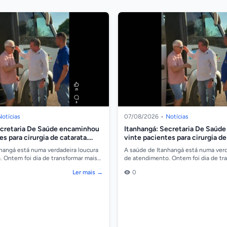
Notícias
07/08/2026
•
Notícias
ecretaria De Saúde encaminhou
Itanhangá: Secretaria De Saúd
s para cirurgia de catarata.
vinte pacientes para cirurgia de
Vídeo
hangá está numa verdadeira loucura
A saúde de Itanhangá está numa verd
 Ontem foi dia de transformar mais
de atendimento. Ontem foi dia de tr
ização de mais 20 cirurgias de ca...
vidas com a realização de mais 20 ciru
Ler mais →
0