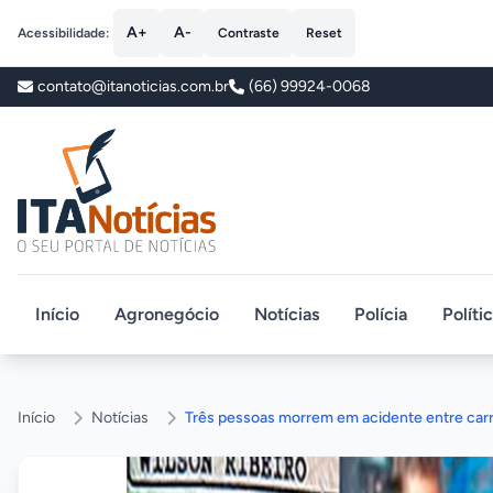
A+
A-
Acessibilidade:
Contraste
Reset
contato@itanoticias.com.br
(66) 99924-0068
ITA Notícias
Início
Agronegócio
Notícias
Polícia
Políti
Início
Notícias
Três pessoas morrem em acidente entre car