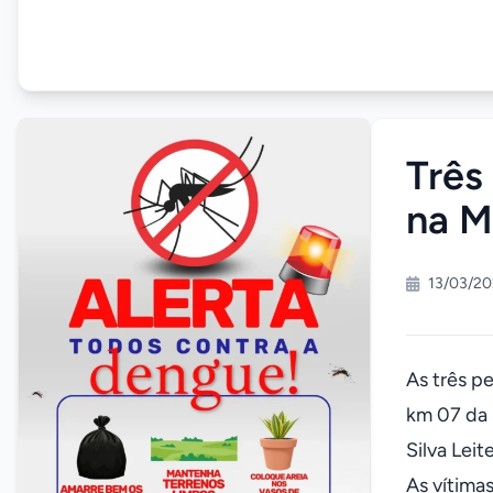
Três
na M
13/03/20
As três p
km 07 da 
Silva Leit
As vítima