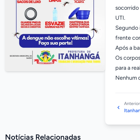
socorrido
UTI.
Segundo i
frente com
Após a bat
Os corpos 
para a re
Nenhum do
Anterior
Itanhan
Notícias Relacionadas