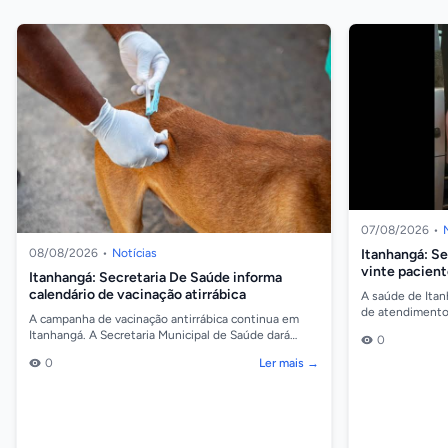
07/08/2026
•
Itanhangá: S
08/08/2026
•
Notícias
vinte paciente
Itanhangá: Secretaria De Saúde informa
Vídeo
calendário de vacinação atirrábica
A saúde de Itan
de atendimento.
A campanha de vacinação antirrábica continua em
vidas com a real
Itanhangá. A Secretaria Municipal de Saúde dará
0
sequência à imunização de cães e gatos na próxima
0
Ler mais →
sema...