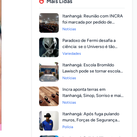
Mais Lidas
Itanhangá: Reunião com INCRA
foi marcada por pedido de
regularização pela população
Notícias
Paradoxo de Fermi desafia a
ciência: se o Universo é tão
vasto, por que ninguém
Variedades
respondeu?
Itanhangá: Escola Bromildo
Lawisch pode se tornar escola
cívico-militar
Notícias
Incra aponta terras em
Itanhangá, Sinop, Sorriso e mais
14 entre as com maior
Notícias
valorização
Itanhangá: Após fuga pulando
muros, Forças de Segurança
prendem homem com mandato
Polícia
em aberto por homicídio