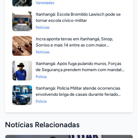
respondeu?
Variedades
Itanhangá: Escola Bromildo Lawisch pode se
tornar escola cívico-militar
Notícias
Incra aponta terras em Itanhangá, Sinop,
Sorriso e mais 14 entre as com maior
valorização
Notícias
Itanhangá: Após fuga pulando muros, Forças
de Segurança prendem homem com mandato
em aberto por homicídio
Polícia
Itanhangá: Polícia Militar atende ocorrencias
envolvendo briga de casais durante feriado
prolongado
Polícia
Notícias Relacionadas