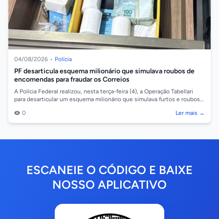
04/08/2026
•
Polícia
PF desarticula esquema milionário que simulava roubos de
encomendas para fraudar os Correios
A Polícia Federal realizou, nesta terça-feira (4), a Operação Tabellari
para desarticular um esquema milionário que simulava furtos e roubos
de encome...
0
Ler mais →
ESCANEIE O CÓDIGO E BAIXE
NOSSO APLICATIVO