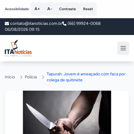
A+
A-
Acessibilidade:
Contraste
Reset
contato@itanoticias.com.br
(66) 99924-0068
06/08/2026 09:15
ITA Notícias
Tapurah: Jovem é ameaçado com faca por
Início
Polícia
colega de quitinete