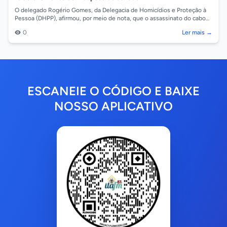
O delegado Rogério Gomes, da Delegacia de Homicídios e Proteção à
Pessoa (DHPP), afirmou, por meio de nota, que o assassinato do cabo
da Polícia Milit...
0
Ler mais →
ESCANEIE O CÓDIGO E BAIXE
NOSSO APLICATIVO