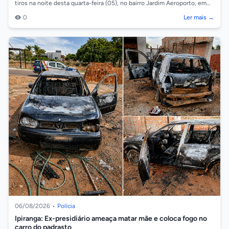
tiros na noite desta quarta-feira (05), no bairro Jardim Aeroporto, em
Cáceres/...
0
Ler mais →
06/08/2026
•
Polícia
Ipiranga: Ex-presidiário ameaça matar mãe e coloca fogo no
carro do padrasto