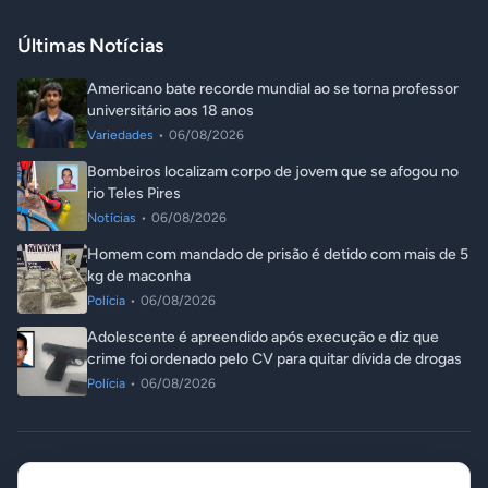
Últimas Notícias
Americano bate recorde mundial ao se torna professor
universitário aos 18 anos
Variedades
•
06/08/2026
Bombeiros localizam corpo de jovem que se afogou no
rio Teles Pires
Notícias
•
06/08/2026
Homem com mandado de prisão é detido com mais de 5
kg de maconha
Polícia
•
06/08/2026
Adolescente é apreendido após execução e diz que
crime foi ordenado pelo CV para quitar dívida de drogas
Polícia
•
06/08/2026
© 2026 ITA Notícias. Todos os direitos reservados.