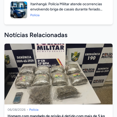
Itanhangá: Polícia Militar atende ocorrencias
envolvendo briga de casais durante feriado
prolongado
Polícia
Notícias Relacionadas
06/08/2026
•
Polícia
Homem com mandado de prisão é detido com mais de 5 kg