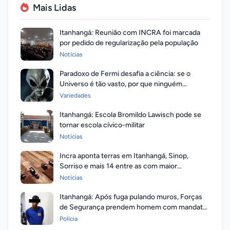
Mais Lidas
Itanhangá: Reunião com INCRA foi marcada
por pedido de regularização pela população
Notícias
Paradoxo de Fermi desafia a ciência: se o
Universo é tão vasto, por que ninguém
respondeu?
Variedades
Itanhangá: Escola Bromildo Lawisch pode se
tornar escola cívico-militar
Notícias
Incra aponta terras em Itanhangá, Sinop,
Sorriso e mais 14 entre as com maior
valorização
Notícias
Itanhangá: Após fuga pulando muros, Forças
de Segurança prendem homem com mandato
em aberto por homicídio
Polícia