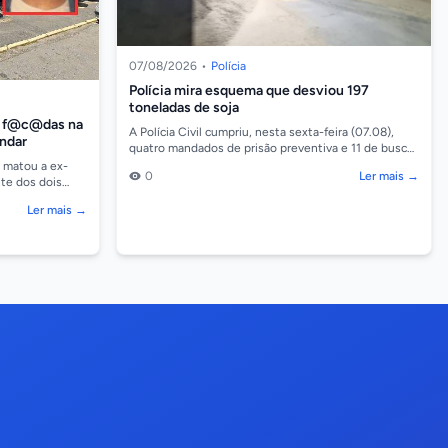
07/08/2026
•
Polícia
Polícia mira esquema que desviou 197
toneladas de soja
2 f@c@das na
A Polícia Civil cumpriu, nesta sexta-feira (07.08),
andar
quatro mandados de prisão preventiva e 11 de busca
e apreensão contra suspeitos de integrar um esq...
, matou a ex-
0
Ler mais →
nte dos dois
no bairro Be...
Ler mais →