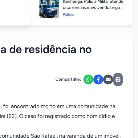
Itanhangá: Polícia Militar atende
ocorrencias envolvendo briga de
casais durante feriado
Polícia
prolongado
da de residência no
Compartilhe:
va, foi encontrado morto em uma comunidade na
ira (22). O caso foi registrado como homicídio e
na comunidade São Rafael, na varanda de um imóvel.