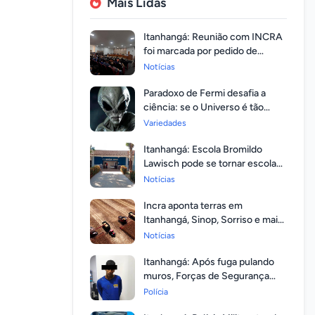
Mais Lidas
Itanhangá: Reunião com INCRA
foi marcada por pedido de
regularização pela população
Notícias
Paradoxo de Fermi desafia a
ciência: se o Universo é tão
vasto, por que ninguém
Variedades
respondeu?
Itanhangá: Escola Bromildo
Lawisch pode se tornar escola
cívico-militar
Notícias
Incra aponta terras em
Itanhangá, Sinop, Sorriso e mais
14 entre as com maior
Notícias
valorização
Itanhangá: Após fuga pulando
muros, Forças de Segurança
prendem homem com mandato
Polícia
em aberto por homicídio