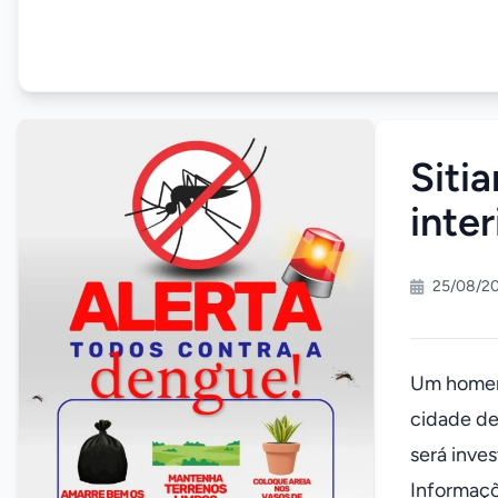
Siti
inter
25/08/20
Um homem 
cidade de 
será inves
Informaçõ