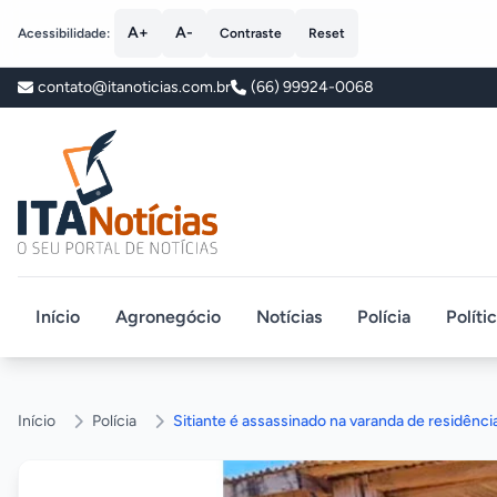
A+
A-
Acessibilidade:
Contraste
Reset
contato@itanoticias.com.br
(66) 99924-0068
ITA Notícias
Início
Agronegócio
Notícias
Polícia
Políti
Início
Polícia
Sitiante é assassinado na varanda de residência