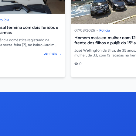
olícia
asal termina com dois feridos e
07/08/2026
•
Polícia
 armas
Homem mata ex-mulher com 1
ência doméstica registrado na
frente dos filhos e pul@ do 15º 
sexta-feira (7), no bairro Jardim
lta Floresta, terminou com um
José Wellington da Silva, de 35 anos
Ler mais →
mulher, de 33, com 12 facadas na fre
filhos na noite dessa quinta-feira (6), 
0