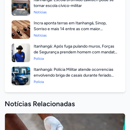
tornar escola cívico-militar
Notícias
Incra aponta terras em Itanhangá, Sinop,
Sorriso e mais 14 entre as com maior
valorização
Notícias
Itanhangá: Após fuga pulando muros, Forças
de Segurança prendem homem com mandato
em aberto por homicídio
Polícia
Itanhangá: Polícia Militar atende ocorrencias
envolvendo briga de casais durante feriado
prolongado
Polícia
Notícias Relacionadas