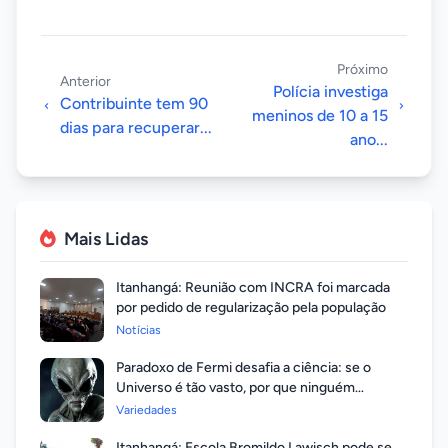
Próximo
Anterior
Polícia investiga
Contribuinte tem 90
meninos de 10 a 15
dias para recuperar...
ano...
Mais Lidas
Itanhangá: Reunião com INCRA foi marcada
por pedido de regularização pela população
Notícias
Paradoxo de Fermi desafia a ciência: se o
Universo é tão vasto, por que ninguém
respondeu?
Variedades
Itanhangá: Escola Bromildo Lawisch pode se