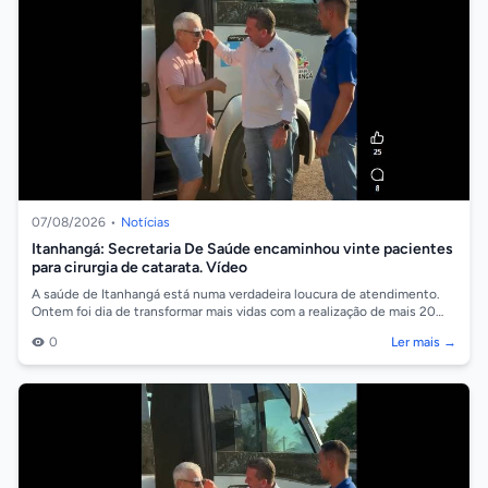
07/08/2026
•
Notícias
Itanhangá: Secretaria De Saúde encaminhou vinte pacientes
para cirurgia de catarata. Vídeo
A saúde de Itanhangá está numa verdadeira loucura de atendimento.
Ontem foi dia de transformar mais vidas com a realização de mais 20
cirurgias de ca...
0
Ler mais →