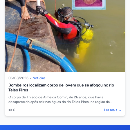
06/08/2026
•
Notícias
Bombeiros localizam corpo de jovem que se afogou no rio
Teles Pires
O corpo de Thiago de Almeida Comin, de 26 anos, que havia
desaparecido após cair nas águas do rio Teles Pires, na região da
comunidade Barreiro, em So...
0
Ler mais →