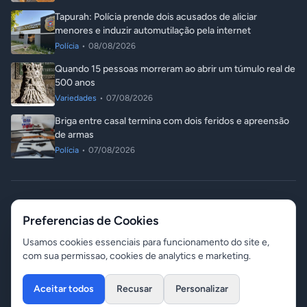
Tapurah: Polícia prende dois acusados de aliciar
menores e induzir automutilação pela internet
Polícia
•
08/08/2026
Quando 15 pessoas morreram ao abrir um túmulo real de
500 anos
Variedades
•
07/08/2026
Briga entre casal termina com dois feridos e apreensão
de armas
Polícia
•
07/08/2026
© 2026 ITA Notícias. Todos os direitos reservados.
Preferencias de Cookies
Responsável: Angelo Luis Destri
08 de agosto de 2026 - 09:47
Contato
Gerenciar Cookies
Usamos cookies essenciais para funcionamento do site e,
com sua permissao, cookies de analytics e marketing.
Aceitar todos
Recusar
Personalizar
Desenvolvido por