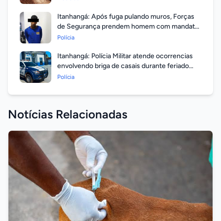
Itanhangá: Após fuga pulando muros, Forças
de Segurança prendem homem com mandato
em aberto por homicídio
Polícia
Itanhangá: Polícia Militar atende ocorrencias
envolvendo briga de casais durante feriado
prolongado
Polícia
Notícias Relacionadas