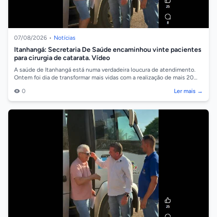
07/08/2026
•
Notícias
Itanhangá: Secretaria De Saúde encaminhou vinte pacientes
para cirurgia de catarata. Vídeo
A saúde de Itanhangá está numa verdadeira loucura de atendimento.
Ontem foi dia de transformar mais vidas com a realização de mais 20
cirurgias de ca...
0
Ler mais →