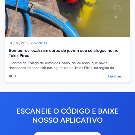
06/08/2026
•
Notícias
Bombeiros localizam corpo de jovem que se afogou no rio
Teles Pires
O corpo de Thiago de Almeida Comin, de 26 anos, que havia
desaparecido após cair nas águas do rio Teles Pires, na região da
comunidade Barreiro, em So...
0
Ler mais →
ESCANEIE O CÓDIGO E BAIXE
NOSSO APLICATIVO