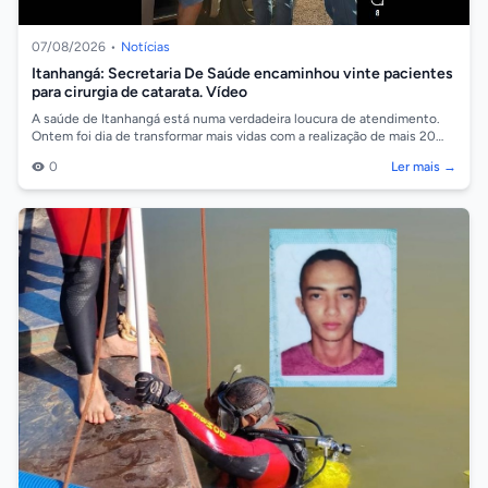
07/08/2026
•
Notícias
Itanhangá: Secretaria De Saúde encaminhou vinte pacientes
para cirurgia de catarata. Vídeo
A saúde de Itanhangá está numa verdadeira loucura de atendimento.
Ontem foi dia de transformar mais vidas com a realização de mais 20
cirurgias de ca...
0
Ler mais →