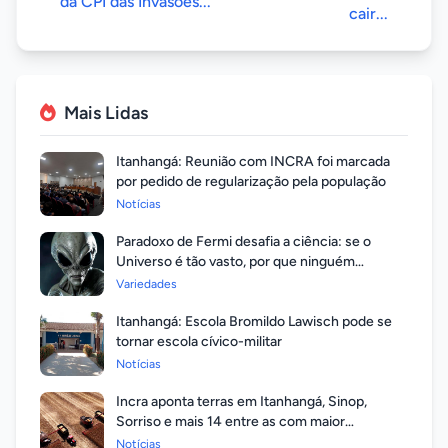
da CPI das Invasões...
cair...
Mais Lidas
Itanhangá: Reunião com INCRA foi marcada
por pedido de regularização pela população
Notícias
Paradoxo de Fermi desafia a ciência: se o
Universo é tão vasto, por que ninguém
respondeu?
Variedades
Itanhangá: Escola Bromildo Lawisch pode se
tornar escola cívico-militar
Notícias
Incra aponta terras em Itanhangá, Sinop,
Sorriso e mais 14 entre as com maior
valorização
Notícias