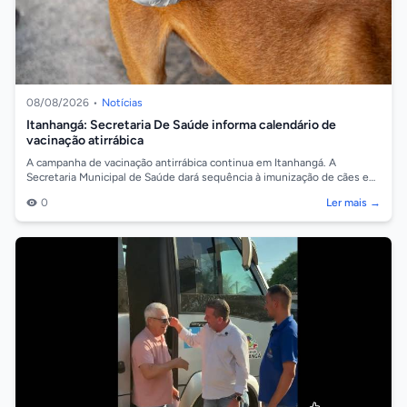
08/08/2026
•
Notícias
Itanhangá: Secretaria De Saúde informa calendário de
vacinação atirrábica
A campanha de vacinação antirrábica continua em Itanhangá. A
Secretaria Municipal de Saúde dará sequência à imunização de cães e
gatos na próxima sema...
0
Ler mais →