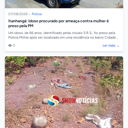
07/08/2026
•
Polícia
Itanhangá: Idoso procurado por ameaça contra mulher é
preso pela PM
Um idoso, de 66 anos, identificado pelas iniciais S.R.S., foi preso pela
Polícia Militar após ser localizado em uma residência no bairro Cidade
Alta,...
0
Ler mais →