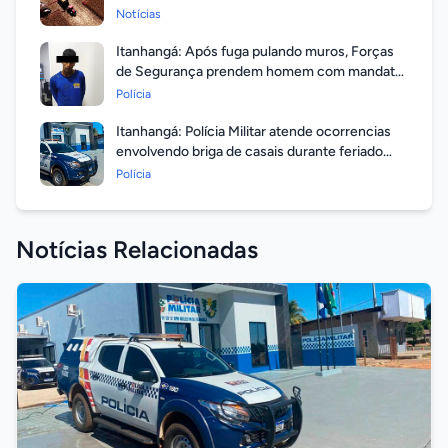
valorização
Notícias
Itanhangá: Após fuga pulando muros, Forças
de Segurança prendem homem com mandato
em aberto por homicídio
Polícia
Itanhangá: Polícia Militar atende ocorrencias
envolvendo briga de casais durante feriado
prolongado
Polícia
Notícias Relacionadas