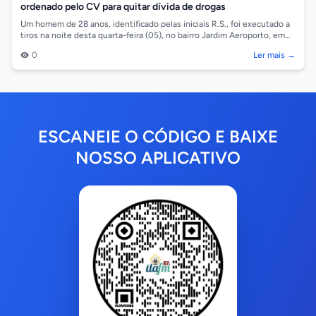
ordenado pelo CV para quitar dívida de drogas
Um homem de 28 anos, identificado pelas iniciais R.S., foi executado a
tiros na noite desta quarta-feira (05), no bairro Jardim Aeroporto, em
Cáceres/...
0
Ler mais →
ESCANEIE O CÓDIGO E BAIXE
NOSSO APLICATIVO