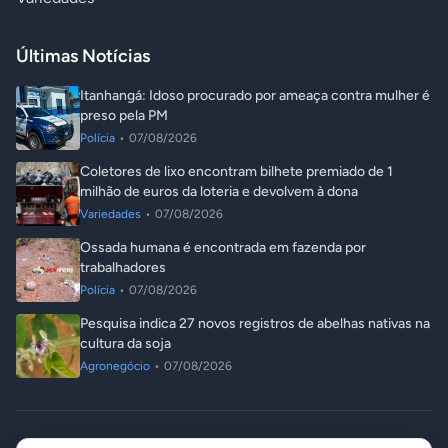
Últimas Notícias
Itanhangá: Idoso procurado por ameaça contra mulher é
preso pela PM
Polícia
•
07/08/2026
Coletores de lixo encontram bilhete premiado de 1
milhão de euros da loteria e devolvem à dona
Variedades
•
07/08/2026
Ossada humana é encontrada em fazenda por
trabalhadores
Polícia
•
07/08/2026
Pesquisa indica 27 novos registros de abelhas nativas na
cultura da soja
Agronegócio
•
07/08/2026
© 2026 ITA Notícias. Todos os direitos reservados.