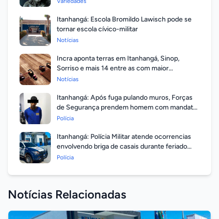
Variedades
Itanhangá: Escola Bromildo Lawisch pode se
tornar escola cívico-militar
Notícias
Incra aponta terras em Itanhangá, Sinop,
Sorriso e mais 14 entre as com maior
valorização
Notícias
Itanhangá: Após fuga pulando muros, Forças
de Segurança prendem homem com mandato
em aberto por homicídio
Polícia
Itanhangá: Polícia Militar atende ocorrencias
envolvendo briga de casais durante feriado
prolongado
Polícia
Notícias Relacionadas