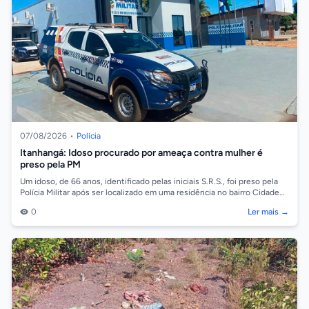
07/08/2026
•
Polícia
Itanhangá: Idoso procurado por ameaça contra mulher é
preso pela PM
Um idoso, de 66 anos, identificado pelas iniciais S.R.S., foi preso pela
Polícia Militar após ser localizado em uma residência no bairro Cidade
Alta,...
0
Ler mais →