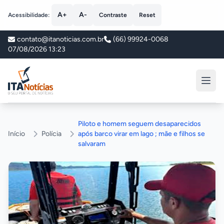
A+
A-
Acessibilidade:
Contraste
Reset
contato@itanoticias.com.br
(66) 99924-0068
07/08/2026 13:23
ITA Notícias
Piloto e homem seguem desaparecidos
Início
Polícia
após barco virar em lago ; mãe e filhos se
salvaram