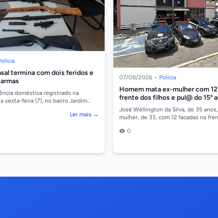
olícia
asal termina com dois feridos e
07/08/2026
•
Polícia
 armas
Homem mata ex-mulher com 1
ência doméstica registrado na
frente dos filhos e pul@ do 15º 
sexta-feira (7), no bairro Jardim
lta Floresta, terminou com um
José Wellington da Silva, de 35 anos
Ler mais →
mulher, de 33, com 12 facadas na fre
filhos na noite dessa quinta-feira (6), 
0