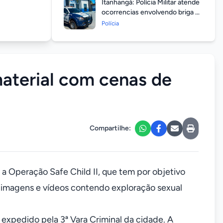
Itanhangá: Polícia Militar atende
ocorrencias envolvendo briga de
casais durante feriado
Polícia
prolongado
aterial com cenas de
Compartilhe:
 a Operação Safe Child II, que tem por objetivo
 imagens e vídeos contendo exploração sexual
xpedido pela 3ª Vara Criminal da cidade. A