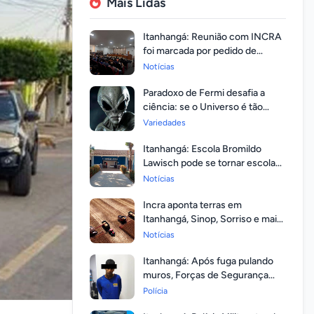
Mais Lidas
Itanhangá: Reunião com INCRA
foi marcada por pedido de
regularização pela população
Notícias
Paradoxo de Fermi desafia a
ciência: se o Universo é tão
vasto, por que ninguém
Variedades
respondeu?
Itanhangá: Escola Bromildo
Lawisch pode se tornar escola
cívico-militar
Notícias
Incra aponta terras em
Itanhangá, Sinop, Sorriso e mais
14 entre as com maior
Notícias
valorização
Itanhangá: Após fuga pulando
muros, Forças de Segurança
prendem homem com mandato
Polícia
em aberto por homicídio