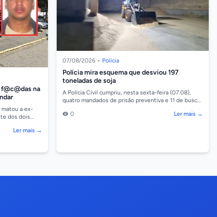
07/08/2026
•
Polícia
Polícia mira esquema que desviou 197
toneladas de soja
2 f@c@das na
A Polícia Civil cumpriu, nesta sexta-feira (07.08),
andar
quatro mandados de prisão preventiva e 11 de busca
e apreensão contra suspeitos de integrar um esq...
, matou a ex-
0
Ler mais →
nte dos dois
no bairro Be...
Ler mais →