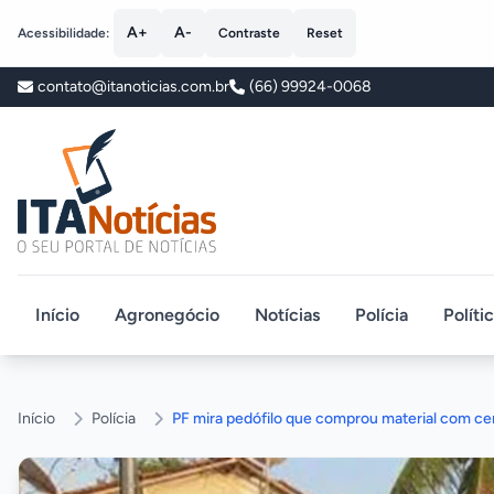
A+
A-
Acessibilidade:
Contraste
Reset
contato@itanoticias.com.br
(66) 99924-0068
ITA Notícias
Início
Agronegócio
Notícias
Polícia
Políti
Início
Polícia
PF mira pedófilo que comprou material com c