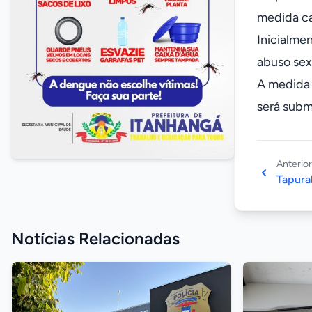
medida ca
Inicialme
abuso sexu
A medida 
será subm
Anterior
Tapurah
Notícias Relacionadas