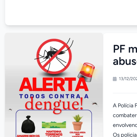
PF m
abu
13/12/20
A Polícia
combater 
envolvend
Os polici