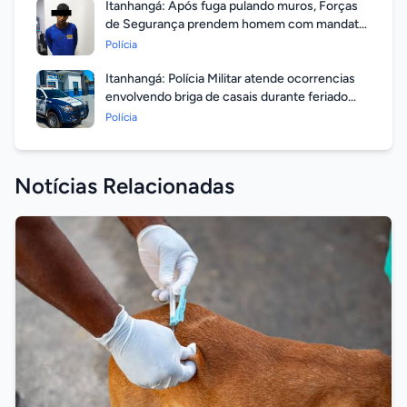
Itanhangá: Após fuga pulando muros, Forças
de Segurança prendem homem com mandato
em aberto por homicídio
Polícia
Itanhangá: Polícia Militar atende ocorrencias
envolvendo briga de casais durante feriado
prolongado
Polícia
Notícias Relacionadas