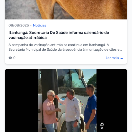
08/08/2026
•
Notícias
Itanhangá: Secretaria De Saúde informa calendário de
vacinação atirrábica
A campanha de vacinação antirrábica continua em Itanhangá. A
Secretaria Municipal de Saúde dará sequência à imunização de cães e
gatos na próxima sema...
0
Ler mais →