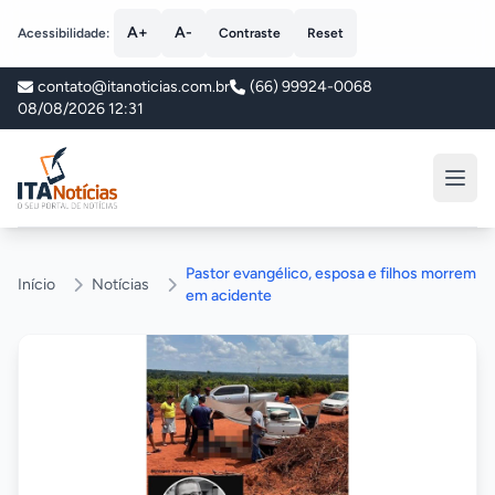
A+
A-
Acessibilidade:
Contraste
Reset
contato@itanoticias.com.br
(66) 99924-0068
08/08/2026 12:31
ITA Notícias
Pastor evangélico, esposa e filhos morrem
Início
Notícias
em acidente