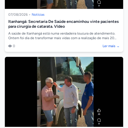
07/08/2026
•
Notícias
Itanhangá: Secretaria De Saúde encaminhou vinte pacientes
para cirurgia de catarata. Vídeo
A saúde de Itanhangá está numa verdadeira loucura de atendimento.
Ontem foi dia de transformar mais vidas com a realização de mais 20
cirurgias de ca...
0
Ler mais →