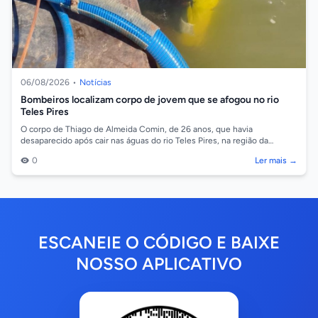
06/08/2026
•
Notícias
Bombeiros localizam corpo de jovem que se afogou no rio
Teles Pires
O corpo de Thiago de Almeida Comin, de 26 anos, que havia
desaparecido após cair nas águas do rio Teles Pires, na região da
comunidade Barreiro, em So...
0
Ler mais →
ESCANEIE O CÓDIGO E BAIXE
NOSSO APLICATIVO