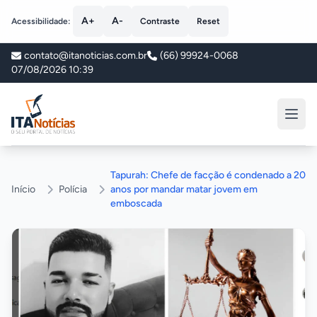
A+
A-
Acessibilidade:
Contraste
Reset
contato@itanoticias.com.br
(66) 99924-0068
07/08/2026 10:39
ITA Notícias
Tapurah: Chefe de facção é condenado a 20
Início
Polícia
anos por mandar matar jovem em
emboscada