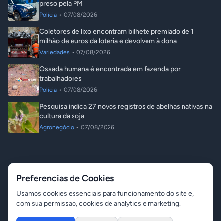
preso pela PM
Polícia
•
07/08/2026
Coletores de lixo encontram bilhete premiado de 1
milhão de euros da loteria e devolvem à dona
Variedades
•
07/08/2026
Ossada humana é encontrada em fazenda por
trabalhadores
Polícia
•
07/08/2026
Pesquisa indica 27 novos registros de abelhas nativas na
cultura da soja
Agronegócio
•
07/08/2026
© 2026 ITA Notícias. Todos os direitos reservados.
Preferencias de Cookies
Responsável: Angelo Luis Destri
07 de agosto de 2026 - 10:39
Contato
Gerenciar Cookies
Usamos cookies essenciais para funcionamento do site e,
com sua permissao, cookies de analytics e marketing.