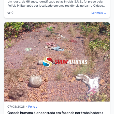
Um idoso, de 66 anos, identificado pelas iniciais S.R.S., foi preso pela
Polícia Militar após ser localizado em uma residência no bairro Cidade
Alta,...
0
Ler mais →
07/08/2026
•
Polícia
Ossada humana é encontrada em fazenda por trabalhadores