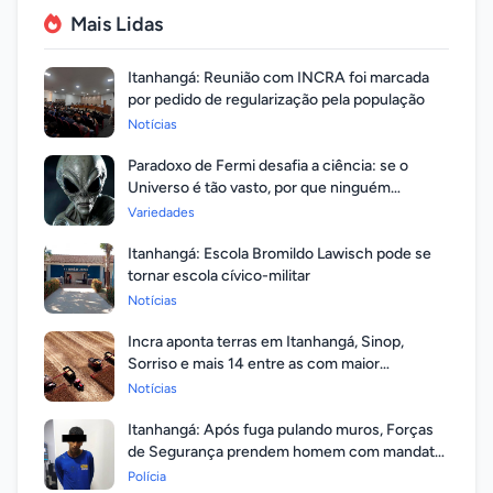
Mais Lidas
Itanhangá: Reunião com INCRA foi marcada
por pedido de regularização pela população
Notícias
Paradoxo de Fermi desafia a ciência: se o
Universo é tão vasto, por que ninguém
respondeu?
Variedades
Itanhangá: Escola Bromildo Lawisch pode se
tornar escola cívico-militar
Notícias
Incra aponta terras em Itanhangá, Sinop,
Sorriso e mais 14 entre as com maior
valorização
Notícias
Itanhangá: Após fuga pulando muros, Forças
de Segurança prendem homem com mandato
em aberto por homicídio
Polícia