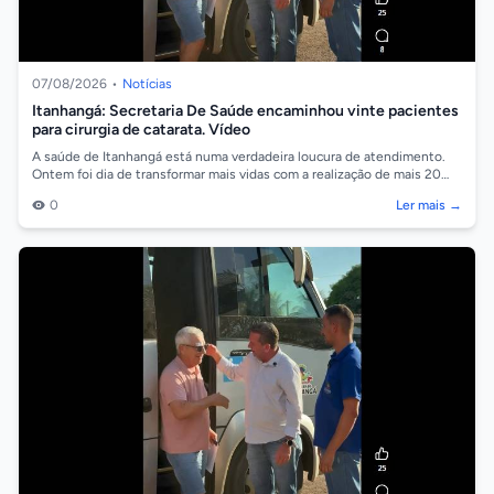
07/08/2026
•
Notícias
Itanhangá: Secretaria De Saúde encaminhou vinte pacientes
para cirurgia de catarata. Vídeo
A saúde de Itanhangá está numa verdadeira loucura de atendimento.
Ontem foi dia de transformar mais vidas com a realização de mais 20
cirurgias de ca...
0
Ler mais →