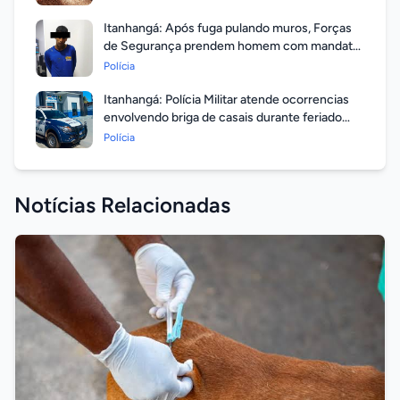
Itanhangá: Após fuga pulando muros, Forças
de Segurança prendem homem com mandato
em aberto por homicídio
Polícia
Itanhangá: Polícia Militar atende ocorrencias
envolvendo briga de casais durante feriado
prolongado
Polícia
Notícias Relacionadas