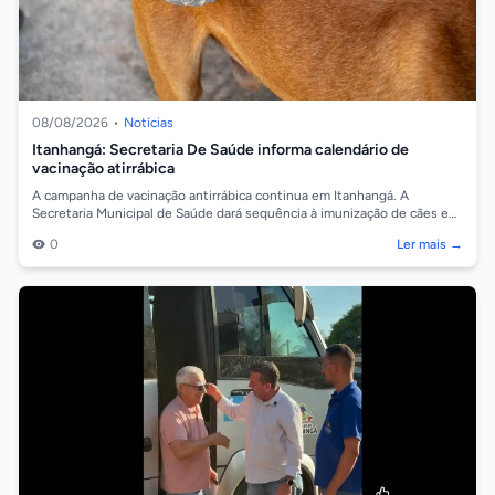
08/08/2026
•
Notícias
Itanhangá: Secretaria De Saúde informa calendário de
vacinação atirrábica
A campanha de vacinação antirrábica continua em Itanhangá. A
Secretaria Municipal de Saúde dará sequência à imunização de cães e
gatos na próxima sema...
0
Ler mais →