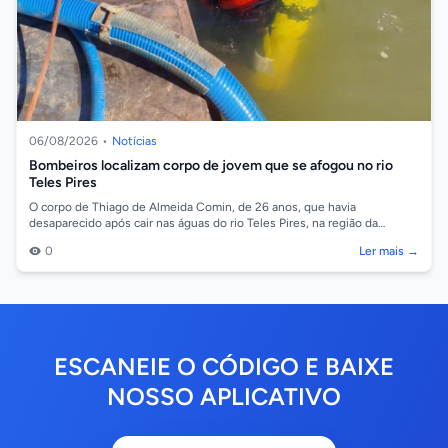
06/08/2026
•
Notícias
Bombeiros localizam corpo de jovem que se afogou no rio
Teles Pires
O corpo de Thiago de Almeida Comin, de 26 anos, que havia
desaparecido após cair nas águas do rio Teles Pires, na região da
comunidade Barreiro, em So...
0
Ler mais →
ESCANEIE O CÓDIGO E BAIXE
NOSSO APLICATIVO