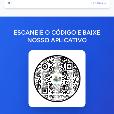
período, alguns se...
0
Ler mais →
ESCANEIE O CÓDIGO E BAIXE
NOSSO APLICATIVO