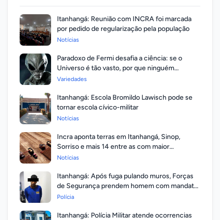
Itanhangá: Reunião com INCRA foi marcada
por pedido de regularização pela população
Notícias
Paradoxo de Fermi desafia a ciência: se o
Universo é tão vasto, por que ninguém
respondeu?
Variedades
Itanhangá: Escola Bromildo Lawisch pode se
tornar escola cívico-militar
Notícias
Incra aponta terras em Itanhangá, Sinop,
Sorriso e mais 14 entre as com maior
valorização
Notícias
Itanhangá: Após fuga pulando muros, Forças
de Segurança prendem homem com mandato
em aberto por homicídio
Polícia
Itanhangá: Polícia Militar atende ocorrencias