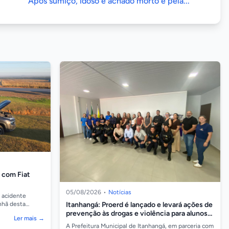
Após sumiço, idoso é achado morto e pela...
o com Fiat
05/08/2026
•
Notícias
 acidente
Itanhangá: Proerd é lançado e levará ações de
nhã desta
, em Sorriso. A
prevenção às drogas e violência para alunos
Ler mais →
da rede municipal
A Prefeitura Municipal de Itanhangá, em parceria com