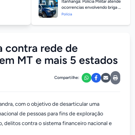
Itanhangá: Polícia Militar atende
ocorrencias envolvendo briga de
casais durante feriado
Polícia
prolongado
 contra rede de
 em MT e mais 5 estados
Compartilhe:
sandra, com o objetivo de desarticular uma
nacional de pessoas para fins de exploração
, delitos contra o sistema financeiro nacional e