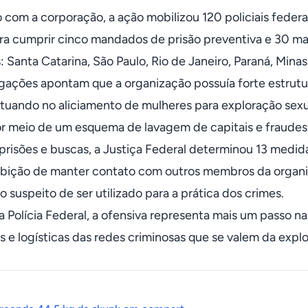
 com a corporação, a ação mobilizou 120 policiais federai
ara cumprir cinco mandados de prisão preventiva e 30 m
s: Santa Catarina, São Paulo, Rio de Janeiro, Paraná, Mina
igações apontam que a organização possuía forte estrutur
 atuando no aliciamento de mulheres para exploração sexu
or meio de um esquema de lavagem de capitais e fraudes 
risões e buscas, a Justiça Federal determinou 13 medidas
oibição de manter contato com outros membros da organiz
 suspeito de ser utilizado para a prática dos crimes.
 Polícia Federal, a ofensiva representa mais um passo n
as e logísticas das redes criminosas que se valem da exp