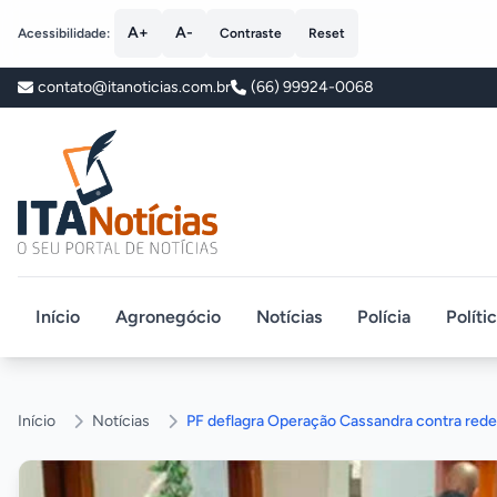
A+
A-
Acessibilidade:
Contraste
Reset
contato@itanoticias.com.br
(66) 99924-0068
ITA Notícias
Início
Agronegócio
Notícias
Polícia
Políti
Início
Notícias
PF deflagra Operação Cassandra contra rede 