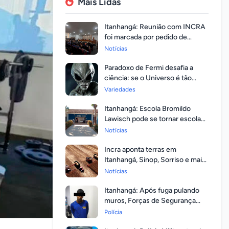
Mais Lidas
Itanhangá: Reunião com INCRA
foi marcada por pedido de
regularização pela população
Notícias
Paradoxo de Fermi desafia a
ciência: se o Universo é tão
vasto, por que ninguém
Variedades
respondeu?
Itanhangá: Escola Bromildo
Lawisch pode se tornar escola
cívico-militar
Notícias
Incra aponta terras em
Itanhangá, Sinop, Sorriso e mais
14 entre as com maior
Notícias
valorização
Itanhangá: Após fuga pulando
muros, Forças de Segurança
prendem homem com mandato
Polícia
em aberto por homicídio