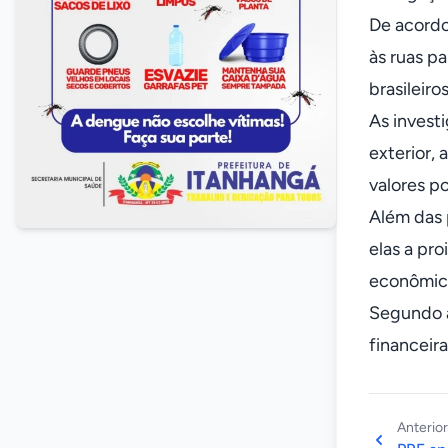
De acordo
às ruas p
brasileiro
As invest
exterior,
valores p
Além das p
elas a pr
econômico
Segundo a
financeir
Anterior