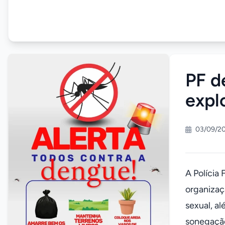
PF d
expl
03/09/20
A Polícia
organizaç
sexual, al
sonegação