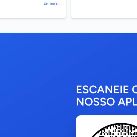
Ler mais →
ESCANEIE 
NOSSO APL