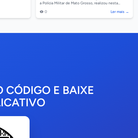
a Polícia Militar de Mato Grosso, realizou nesta
quarta-feira o lançamento do Programa Educaciona...
0
Ler mais →
O CÓDIGO E BAIXE
ICATIVO