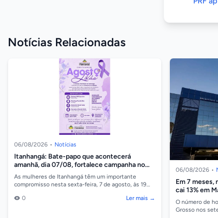
PRF ap
Notícias Relacionadas
06/08/2026
•
Notícias
Itanhangá: Bate-papo que acontecerá
amanhã, dia 07/08, fortalece campanha no
06/08/2026
•
combate a violência contra a mulher
As mulheres de Itanhangá têm um importante
Em 7 meses, 
compromisso nesta sexta-feira, 7 de agosto, às 19
cai 13% em M
horas, na Câmara Municipal, onde será realizado um
0
Ler mais →
bate-p...
O número de ho
Grosso nos set
comparação com