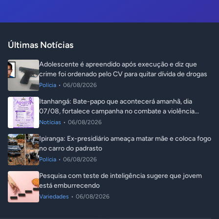
Últimas Notícias
Adolescente é apreendido após execução e diz que
crime foi ordenado pelo CV para quitar dívida de drogas
Polícia
•
06/08/2026
Itanhangá: Bate-papo que acontecerá amanhã, dia
07/08, fortalece campanha no combate a violência
contra a mulher
Notícias
•
06/08/2026
Ipiranga: Ex-presidiário ameaça matar mãe e coloca fogo
no carro do padrasto
Polícia
•
06/08/2026
Pesquisa com teste de inteligência sugere que jovem
está emburrecendo
Variedades
•
06/08/2026