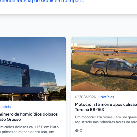
reende 44,5 kg de skunk em compart...
05/08/2026
•
Notícias
Motociclista morre após colisã
Notícias
Toro na BR-163
número de homicídios dolosos
Um motociclista morreu em um grave
ato Grosso
registrado nas primeiras horas da ma
quarta-feira (5), no km 744 da BR-163
micídios dolosos caiu 13% em Mato
0
colisão...
e primeiros meses deste ano, em
 o mesmo período do ano passado.