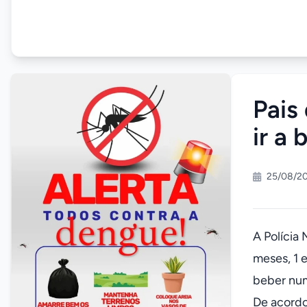
Pais
ir a 
25/08/2
A Polícia
meses, 1 
beber num
De acordo