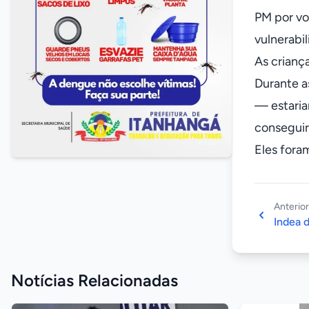
PM por vo
vulnerabil
As crianç
Durante a
— estaria
conseguir
Eles fora
Anterior
Indea 
Notícias Relacionadas