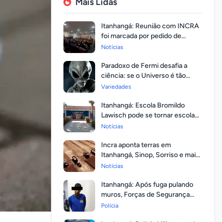
Mais Lidas
Itanhangá: Reunião com INCRA
foi marcada por pedido de
regularização pela população
Notícias
Paradoxo de Fermi desafia a
ciência: se o Universo é tão
vasto, por que ninguém
Variedades
respondeu?
Itanhangá: Escola Bromildo
Lawisch pode se tornar escola
cívico-militar
Notícias
Incra aponta terras em
Itanhangá, Sinop, Sorriso e mais
14 entre as com maior
Notícias
valorização
Itanhangá: Após fuga pulando
muros, Forças de Segurança
prendem homem com mandato
Polícia
em aberto por homicídio