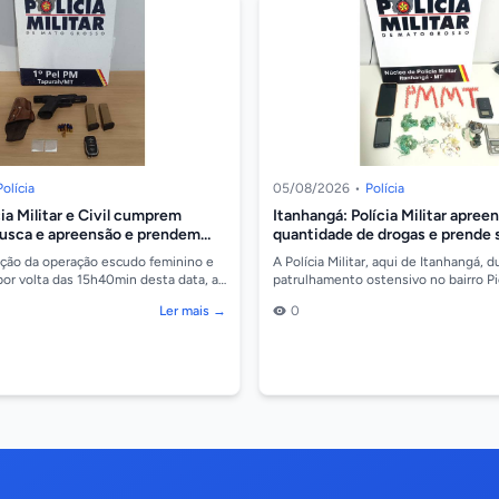
Polícia
05/08/2026
•
Polícia
cia Militar e Civil cumprem
Itanhangá: Polícia Militar apree
usca e apreensão e prendem
quantidade de drogas e prende
rma e droga
ficha criminal extensa
ição da operação escudo feminino e
A Polícia Militar, aqui de Itanhangá, 
por volta das 15h40min desta data, a
patrulhamento ostensivo no bairro P
de Tapurah, foi acionada pelo P...
um homem que portava um invólucro
Ler mais →
0
substânci...