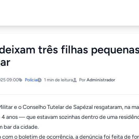
 deixam três filhas pequena
bar
025 09:00
Polícia
1 min de leitura
Por
Administrador
 Militar e o Conselho Tutelar de Sapézal resgataram, na 
e 4 anos — que estavam sozinhas dentro de uma residênci
 bar da cidade.
 com o boletim de ocorrência, a denúncia foi feita de f