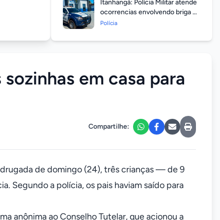
Itanhangá: Polícia Militar atende
ocorrencias envolvendo briga de
casais durante feriado
Polícia
prolongado
s sozinhas em casa para
Compartilhe:
madrugada de domingo (24), três crianças — de 9
a. Segundo a polícia, os pais haviam saído para
orma anônima ao Conselho Tutelar, que acionou a