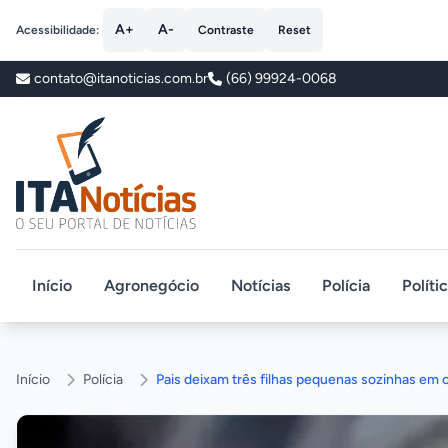
A+
A-
Acessibilidade:
Contraste
Reset
contato@itanoticias.com.br
(66) 99924-0068
ITA Notícias
Início
Agronegócio
Notícias
Polícia
Políti
Início
Polícia
Pais deixam três filhas pequenas sozinhas em ca