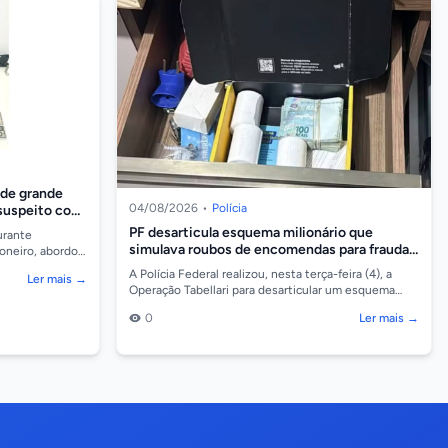
nde grande
04/08/2026
•
Polícia
 suspeito com
PF desarticula esquema milionário que
durante
simulava roubos de encomendas para fraudar
ioneiro, abordou
os Correios
 contendo
A Polícia Federal realizou, nesta terça-feira (4), a
Ler mais →
Operação Tabellari para desarticular um esquema
milionário que simulava furtos e roubos de encome...
0
Ler mais →