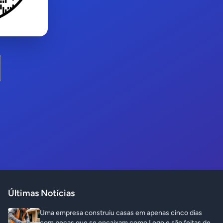
Últimas Notícias
Uma empresa construiu casas em apenas cinco dias
com peças que se encaixam como Lego e são feitas de