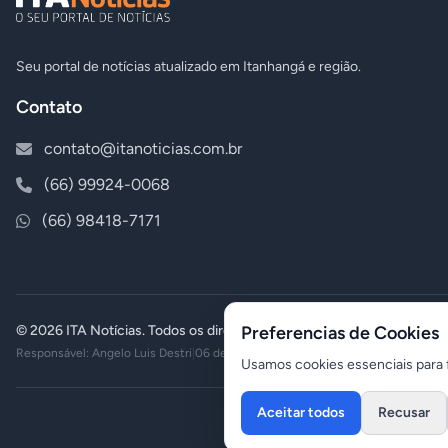
Seu portal de notícias atualizado em Itanhangá e região.
Contato
contato@itanoticias.com.br
(66) 99924-0068
(66) 98418-7171
© 2026 ITA Notícias. Todos os direitos reservados.
Preferencias de Cookies
Responsável: Angelo Luis Destri
|
06 de agosto de 2026 - 01:23
Usamos cookies essenciais para f
Aceitar todos
Recusar