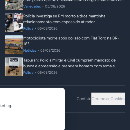
plástico reciclado
Variedades
•
05/08/2026
Polícia investiga se PM morto a tiros mantinha
relacionamento com esposa do atirador
Polícia
•
05/08/2026
Motociclista morre após colisão com Fiat Toro na BR-
163
Notícias
•
05/08/2026
Tapurah: Policia Militar e Civil cumprem mandato de
busca e apreensão e prendem homem com arma e
droga
Polícia
•
05/08/2026
Contato
Gerenciar Cookies
keting.