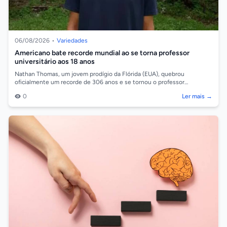
06/08/2026
•
Variedades
Americano bate recorde mundial ao se torna professor
universitário aos 18 anos
Nathan Thomas, um jovem prodígio da Flórida (EUA), quebrou
oficialmente um recorde de 306 anos e se tornou o professor
universitário mais jovem do mun...
0
Ler mais →