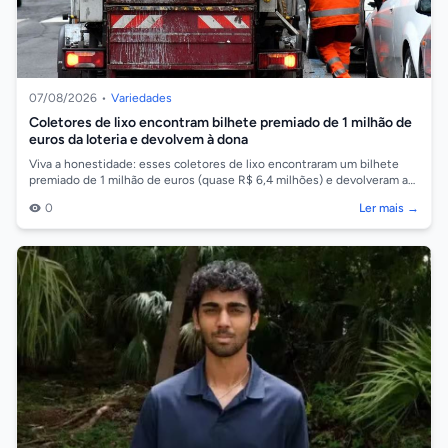
07/08/2026
•
Variedades
Coletores de lixo encontram bilhete premiado de 1 milhão de
euros da loteria e devolvem à dona
Viva a honestidade: esses coletores de lixo encontraram um bilhete
premiado de 1 milhão de euros (quase R$ 6,4 milhões) e devolveram a
fortuna à dona,...
0
Ler mais →