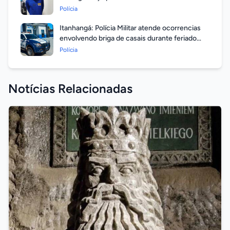
em aberto por homicídio
Polícia
Itanhangá: Polícia Militar atende ocorrencias
envolvendo briga de casais durante feriado
prolongado
Polícia
Notícias Relacionadas