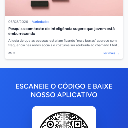
06/08/2026
•
Variedades
Pesquisa com teste de inteligência sugere que jovem está
emburrecendo
A ideia de que as pessoas estariam ficando “mais burras” aparece com
frequência nas redes sociais e costuma ser atribuída ao chamado Efeito
Flynn Reve...
0
Ler mais →
ESCANEIE O CÓDIGO E BAIXE
NOSSO APLICATIVO