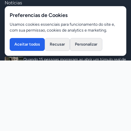
Notícias
Polícia
Preferencias de Cookies
Política
Usamos cookies essenciais para funcionamento do site e,
com sua permissao, cookies de analytics e marketing.
Variedades
Aceitar todos
Recusar
Personalizar
Últimas Notícias
Quando 15 pessoas morreram ao abrir um túmulo real de
500 anos
Variedades
•
07/08/2026
Briga entre casal termina com dois feridos e apreensão
de armas
Polícia
•
07/08/2026
Homem mata ex-mulher com 12 f@c@das na frente
dos filhos e pul@ do 15º andar
Polícia
•
07/08/2026
Polícia mira esquema que desviou 197 toneladas de soja