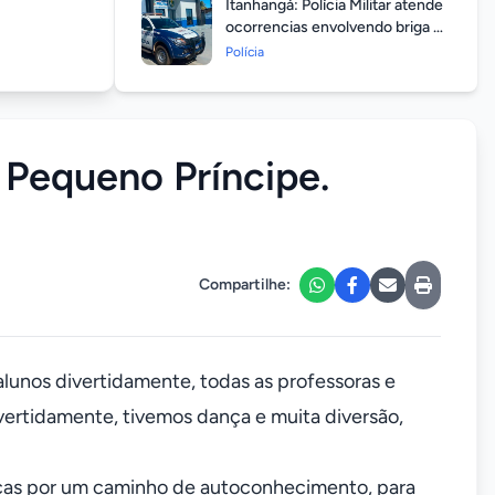
Itanhangá: Polícia Militar atende
ocorrencias envolvendo briga de
casais durante feriado
Polícia
prolongado
I Pequeno Príncipe.
Compartilhe:
unos divertidamente, todas as professoras e
ertidamente, tivemos dança e muita diversão,
ianças por um caminho de autoconhecimento, para