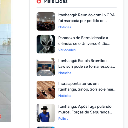
Mais Lidas
Itanhangá: Reunião com INCRA
foi marcada por pedido de
regularização pela população
Notícias
Paradoxo de Fermi desafia a
ciência: se o Universo é tão
vasto, por que ninguém
Variedades
respondeu?
Itanhangá: Escola Bromildo
Lawisch pode se tornar escola
cívico-militar
Notícias
Incra aponta terras em
Itanhangá, Sinop, Sorriso e mais
14 entre as com maior
Notícias
valorização
Itanhangá: Após fuga pulando
muros, Forças de Segurança
prendem homem com mandato
Polícia
em aberto por homicídio