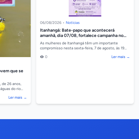
06/08/2026
•
Notícias
Itanhangá: Bate-papo que acontecerá
amanhã, dia 07/08, fortalece campanha no
combate a violência contra a mulher
As mulheres de Itanhangá têm um importante
compromisso nesta sexta-feira, 7 de agosto, às 19
horas, na Câmara Municipal, onde será realizado um
0
Ler mais →
bate-p...
jovem que se
 de 26 anos,
 águas do rio
 Barreiro, em
Ler mais →