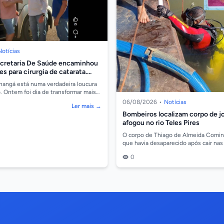
Notícias
ecretaria De Saúde encaminhou
s para cirurgia de catarata.
hangá está numa verdadeira loucura
 Ontem foi dia de transformar mais
ização de mais 20 cirurgias de ca...
06/08/2026
•
Notícias
Ler mais →
Bombeiros localizam corpo de 
afogou no rio Teles Pires
O corpo de Thiago de Almeida Comin,
que havia desaparecido após cair nas
Teles Pires, na região da comunidade
0
So...