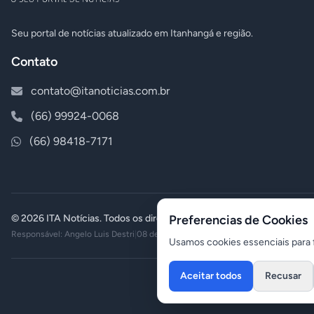
Seu portal de notícias atualizado em Itanhangá e região.
Contato
contato@itanoticias.com.br
(66) 99924-0068
(66) 98418-7171
© 2026 ITA Notícias. Todos os direitos reservados.
Preferencias de Cookies
Responsável: Angelo Luis Destri
|
08 de agosto de 2026 - 06:04
Usamos cookies essenciais para f
Aceitar todos
Recusar