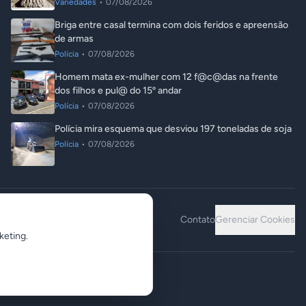
Variedades
•
07/08/2026
Briga entre casal termina com dois feridos e apreensão
de armas
Polícia
•
07/08/2026
Homem mata ex-mulher com 12 f@c@das na frente
dos filhos e pul@ do 15º andar
Polícia
•
07/08/2026
Polícia mira esquema que desviou 197 toneladas de soja
Polícia
•
07/08/2026
Contato
Gerenciar Cookies
keting.