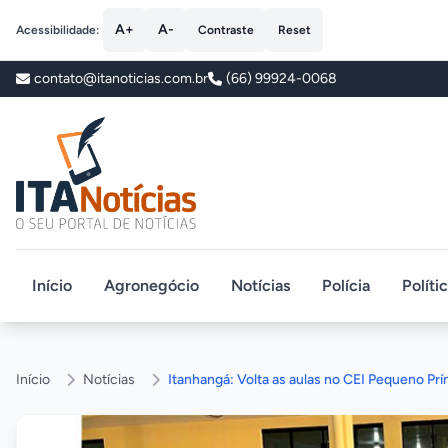
A+
A-
Acessibilidade:
Contraste
Reset
contato@itanoticias.com.br
(66) 99924-0068
ITA Notícias
Início
Agronegócio
Notícias
Polícia
Políti
Início
Notícias
Itanhangá: Volta as aulas no CEI Pequeno Prí