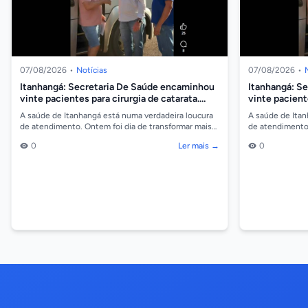
07/08/2026
•
Notícias
07/08/2026
•
Itanhangá: Secretaria De Saúde encaminhou
Itanhangá: S
vinte pacientes para cirurgia de catarata.
vinte paciente
Vídeo
Vídeo
A saúde de Itanhangá está numa verdadeira loucura
A saúde de Itan
de atendimento. Ontem foi dia de transformar mais
de atendimento.
vidas com a realização de mais 20 cirurgias de ca...
vidas com a real
0
Ler mais →
0