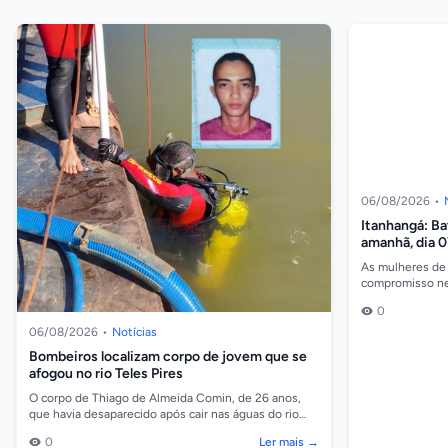
06/08/2026
•
Itanhangá: B
amanhã, dia 
combate a vio
As mulheres de
compromisso nes
horas, na Câmar
0
bate-p...
06/08/2026
•
Notícias
Bombeiros localizam corpo de jovem que se
afogou no rio Teles Pires
O corpo de Thiago de Almeida Comin, de 26 anos,
que havia desaparecido após cair nas águas do rio
Teles Pires, na região da comunidade Barreiro, em
0
Ler mais →
So...