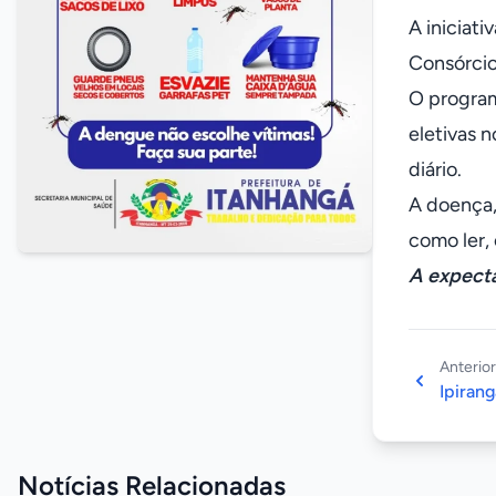
A iniciat
Consórcio
O program
eletivas 
diário.
A doença, 
como ler, 
A expecta
Anterior
Ipirang
Notícias Relacionadas