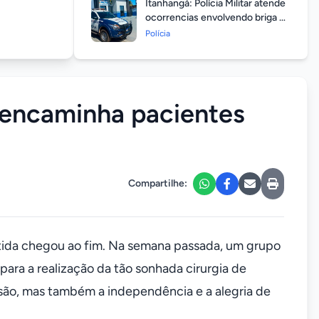
Itanhangá: Polícia Militar atende
ocorrencias envolvendo briga de
casais durante feriado
Polícia
prolongado
 encaminha pacientes
Compartilhe:
ítida chegou ao fim. Na semana passada, um grupo
ra a realização da tão sonhada cirurgia de
são, mas também a independência e a alegria de