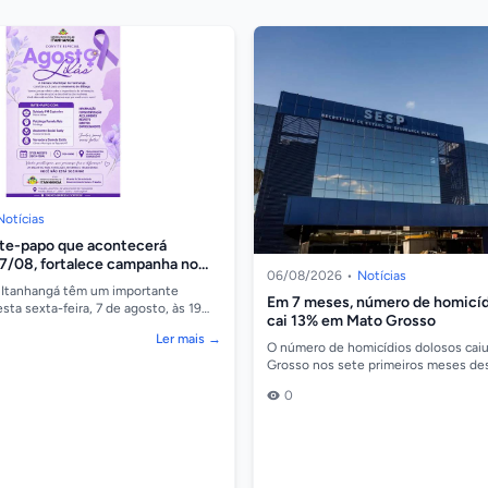
Notícias
ate-papo que acontecerá
07/08, fortalece campanha no
06/08/2026
•
Notícias
lência contra a mulher
 Itanhangá têm um importante
Em 7 meses, número de homicíd
ta sexta-feira, 7 de agosto, às 19
cai 13% em Mato Grosso
a Municipal, onde será realizado um
Ler mais →
O número de homicídios dolosos cai
Grosso nos sete primeiros meses de
comparação com o mesmo período do
0
Os dados...