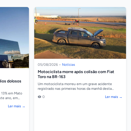
05/08/2026
•
Notícias
Motociclista morre após colisão com Fiat
Toro na BR-163
ios dolosos
Um motociclista morreu em um grave acidente
registrado nas primeiras horas da manhã desta
quarta-feira (5), no km 744 da BR-163, em Sorriso. A
u 13% em Mato
0
Ler mais →
colisão...
ste ano, em
 ano passado.
Ler mais →