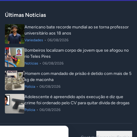
Últimas Notícias
Americano bate recorde mundial ao se torna professor
universitário aos 18 anos
Variedades
•
06/08/2026
Bombeiros localizam corpo de jovem que se afogou no
rio Teles Pires
Notícias
•
06/08/2026
Homem com mandado de prisão é detido com mais de 5
kg de maconha
Polícia
•
06/08/2026
Adolescente é apreendido após execução e diz que
crime foi ordenado pelo CV para quitar dívida de drogas
Polícia
•
06/08/2026