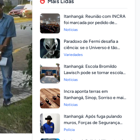
Mais Lidas
Itanhangá: Reunião com INCRA
foi marcada por pedido de
regularização pela população
Notícias
Paradoxo de Fermi desafia a
ciência: se o Universo é tão
vasto, por que ninguém
Variedades
respondeu?
Itanhangá: Escola Bromildo
Lawisch pode se tornar escola
cívico-militar
Notícias
Incra aponta terras em
Itanhangá, Sinop, Sorriso e mais
14 entre as com maior
Notícias
valorização
Itanhangá: Após fuga pulando
muros, Forças de Segurança
prendem homem com mandato
Polícia
em aberto por homicídio