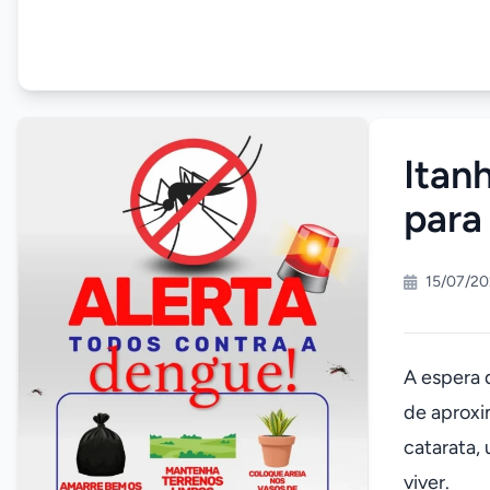
Itan
para
15/07/20
A espera 
de aproxi
catarata,
viver.