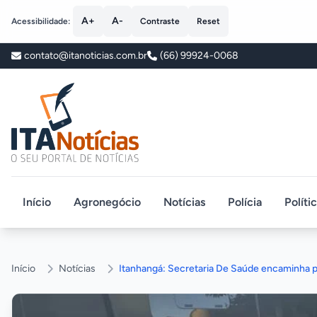
A+
A-
Acessibilidade:
Contraste
Reset
contato@itanoticias.com.br
(66) 99924-0068
ITA Notícias
Início
Agronegócio
Notícias
Polícia
Políti
Início
Notícias
Itanhangá: Secretaria De Saúde encaminha pa