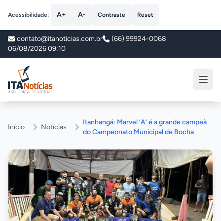
A+
A-
Acessibilidade:
Contraste
Reset
contato@itanoticias.com.br
(66) 99924-0068
06/08/2026 09:10
ITA Notícias
Itanhangá: Marvel ‘A’ é a grande campeã
Início
Notícias
do Campeonato Municipal de Bocha