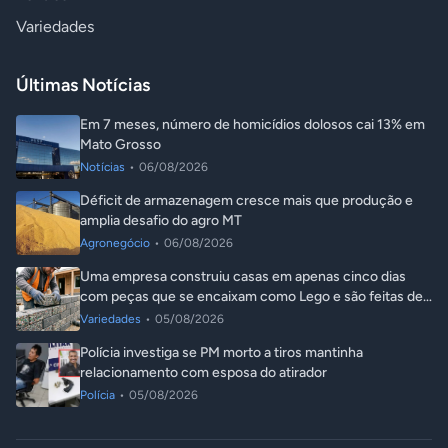
Variedades
Últimas Notícias
Em 7 meses, número de homicídios dolosos cai 13% em
Mato Grosso
Notícias
•
06/08/2026
Déficit de armazenagem cresce mais que produção e
amplia desafio do agro MT
Agronegócio
•
06/08/2026
Uma empresa construiu casas em apenas cinco dias
com peças que se encaixam como Lego e são feitas de
plástico reciclado
Variedades
•
05/08/2026
Polícia investiga se PM morto a tiros mantinha
relacionamento com esposa do atirador
Polícia
•
05/08/2026