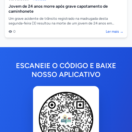
Jovem de 24 anos morre após grave capotamento de
caminhonete
Um grave acidente de trânsito registrado na madrugada desta
segunda-feira (3) resultou na morte de um jovem de 24 anos em
Aripuanã. A vítima foi ident...
0
Ler mais →
ESCANEIE O CÓDIGO E BAIXE
NOSSO APLICATIVO