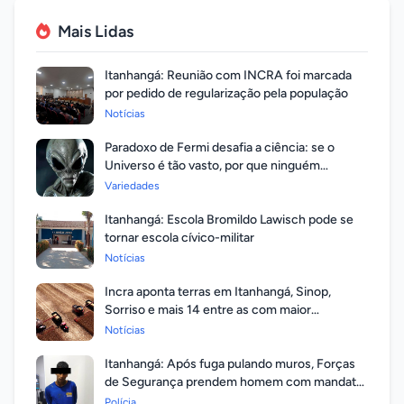
Mais Lidas
Itanhangá: Reunião com INCRA foi marcada
por pedido de regularização pela população
Notícias
Paradoxo de Fermi desafia a ciência: se o
Universo é tão vasto, por que ninguém
respondeu?
Variedades
Itanhangá: Escola Bromildo Lawisch pode se
tornar escola cívico-militar
Notícias
Incra aponta terras em Itanhangá, Sinop,
Sorriso e mais 14 entre as com maior
valorização
Notícias
Itanhangá: Após fuga pulando muros, Forças
de Segurança prendem homem com mandato
em aberto por homicídio
Polícia