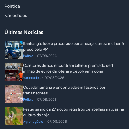
Política
Variedades
Últimas Notícias
Itanhangá: Idoso procurado por ameaça contra mulher é
preso pela PM
Polícia
•
07/08/2026
Coletores de lixo encontram bilhete premiado de 1
milhão de euros da loteria e devolvem à dona
Variedades
•
07/08/2026
Ossada humana é encontrada em fazenda por
trabalhadores
Polícia
•
07/08/2026
Pesquisa indica 27 novos registros de abelhas nativas na
cultura da soja
Agronegócio
•
07/08/2026