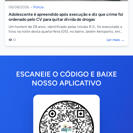
06/08/2026
•
Polícia
Adolescente é apreendido após execução e diz que crime foi
ordenado pelo CV para quitar dívida de drogas
Um homem de 28 anos, identificado pelas iniciais R.S., foi executado a
tiros na noite desta quarta-feira (05), no bairro Jardim Aeroporto, em
Cáceres/...
0
Ler mais →
ESCANEIE O CÓDIGO E BAIXE
NOSSO APLICATIVO