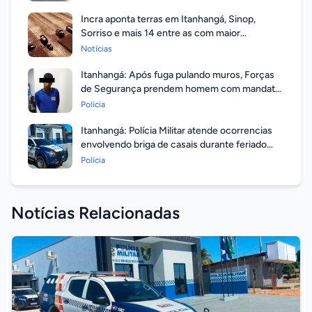
Incra aponta terras em Itanhangá, Sinop,
Sorriso e mais 14 entre as com maior
valorização
Notícias
Itanhangá: Após fuga pulando muros, Forças
de Segurança prendem homem com mandato
em aberto por homicídio
Polícia
Itanhangá: Polícia Militar atende ocorrencias
envolvendo briga de casais durante feriado
prolongado
Polícia
Notícias Relacionadas