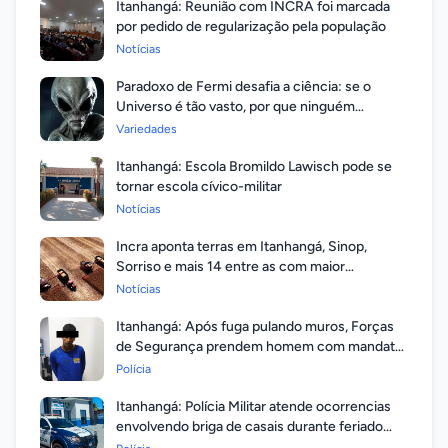
Itanhangá: Reunião com INCRA foi marcada
por pedido de regularização pela população
Notícias
Paradoxo de Fermi desafia a ciência: se o
Universo é tão vasto, por que ninguém
respondeu?
Variedades
Itanhangá: Escola Bromildo Lawisch pode se
tornar escola cívico-militar
Notícias
Incra aponta terras em Itanhangá, Sinop,
Sorriso e mais 14 entre as com maior
valorização
Notícias
Itanhangá: Após fuga pulando muros, Forças
de Segurança prendem homem com mandato
em aberto por homicídio
Polícia
Itanhangá: Polícia Militar atende ocorrencias
envolvendo briga de casais durante feriado
prolongado