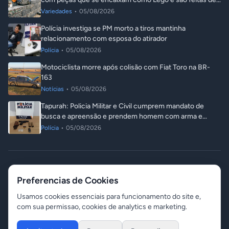
plástico reciclado
Variedades
•
05/08/2026
Polícia investiga se PM morto a tiros mantinha
relacionamento com esposa do atirador
Polícia
•
05/08/2026
Motociclista morre após colisão com Fiat Toro na BR-
163
Notícias
•
05/08/2026
Tapurah: Policia Militar e Civil cumprem mandato de
busca e apreensão e prendem homem com arma e
droga
Polícia
•
05/08/2026
© 2026 ITA Notícias. Todos os direitos reservados.
Preferencias de Cookies
Responsável: Angelo Luis Destri
06 de agosto de 2026 - 01:42
Contato
Gerenciar Cookies
Usamos cookies essenciais para funcionamento do site e,
com sua permissao, cookies de analytics e marketing.