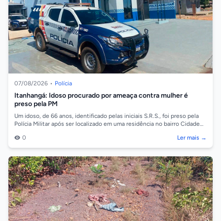
07/08/2026
•
Polícia
Itanhangá: Idoso procurado por ameaça contra mulher é
preso pela PM
Um idoso, de 66 anos, identificado pelas iniciais S.R.S., foi preso pela
Polícia Militar após ser localizado em uma residência no bairro Cidade
Alta,...
0
Ler mais →