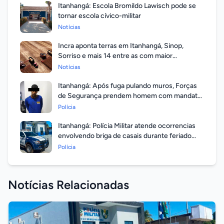
Itanhangá: Escola Bromildo Lawisch pode se
tornar escola cívico-militar
Notícias
Incra aponta terras em Itanhangá, Sinop,
Sorriso e mais 14 entre as com maior
valorização
Notícias
Itanhangá: Após fuga pulando muros, Forças
de Segurança prendem homem com mandato
em aberto por homicídio
Polícia
Itanhangá: Polícia Militar atende ocorrencias
envolvendo briga de casais durante feriado
prolongado
Polícia
Notícias Relacionadas