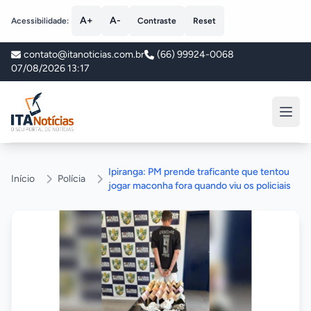
A+
A-
Acessibilidade:
Contraste
Reset
contato@itanoticias.com.br
(66) 99924-0068
07/08/2026 13:17
ITA Notícias
Ipiranga: PM prende traficante que tentou
Início
Polícia
jogar maconha fora quando viu os policiais