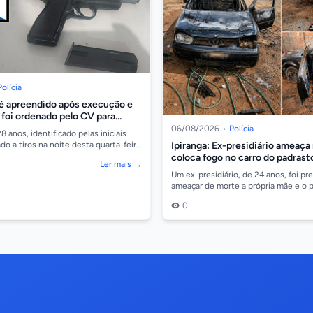
Polícia
é apreendido após execução e
 foi ordenado pelo CV para
 de drogas
06/08/2026
•
Polícia
anos, identificado pelas iniciais
Ipiranga: Ex-presidiário ameaça
ado a tiros na noite desta quarta-feira
Jardim Aeroporto, em Cáceres/...
coloca fogo no carro do padrast
Ler mais →
Um ex-presidiário, de 24 anos, foi pr
ameaçar de morte a própria mãe e o 
incendiar um veículo VW Golf, em Ip
0
onde se...