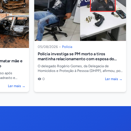
05/08/2026
•
Polícia
Polícia investiga se PM morto a tiros
mantinha relacionamento com esposa do
 matar mãe e
atirador
o
O delegado Rogério Gomes, da Delegacia de
Homicídios e Proteção à Pessoa (DHPP), afirmou, por
eso após
meio de nota, que o assassinato do cabo da Polícia
padrasto e
0
Ler mais →
Milit...
iranga do Norte
Ler mais →