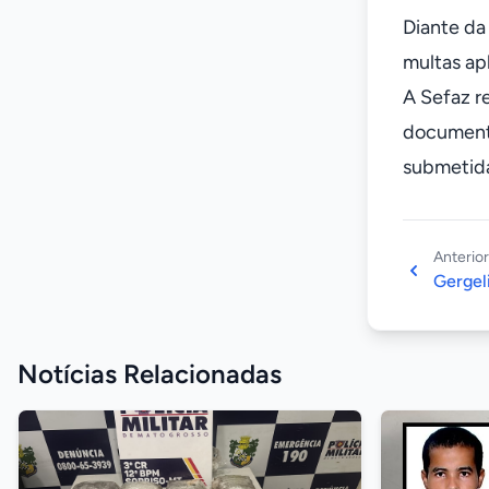
Diante da
multas apl
A Sefaz r
documenta
submetida
Anterior
Gergel
Notícias Relacionadas