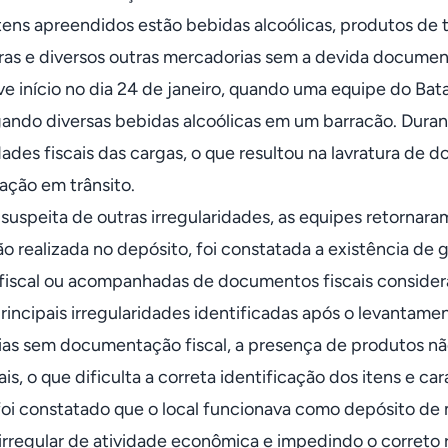
itens apreendidos estão bebidas alcoólicas, produtos de t
ras e diversos outras mercadorias sem a devida document
ve início no dia 24 de janeiro, quando uma equipe do Bata
ando diversas bebidas alcoólicas em um barracão. Dura
idades fiscais das cargas, o que resultou na lavratura de
zação em trânsito.
 suspeita de outras irregularidades, as equipes retornara
ção realizada no depósito, foi constatada a existência 
fiscal ou acompanhadas de documentos fiscais consider
principais irregularidades identificadas após o levanta
as sem documentação fiscal, a presença de produtos não
ais, o que dificulta a correta identificação dos itens e car
i constatado que o local funcionava como depósito de 
 irregular de atividade econômica e impedindo o correto 