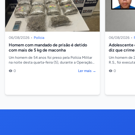
06/08/2026
•
Polícia
06/08/2026
•
Homem com mandado de prisão é detido
Adolescente 
com mais de 5 kg de maconha
diz que crime
quitar dívida
Um homem de 54 anos foi preso pela Polícia Militar
Um homem de 28 
na noite desta quarta-feira (5), durante a Operação
R.S., foi execut
Escudo Feminino, no bairro Jardim Ocidental, em...
(05), no bairro 
0
Ler mais →
0