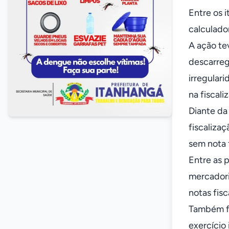
Entre os 
calculado
A ação te
descarreg
irregular
na fiscali
Diante da
fiscaliza
sem nota 
Entre as 
mercadori
notas fisc
Também fo
exercício