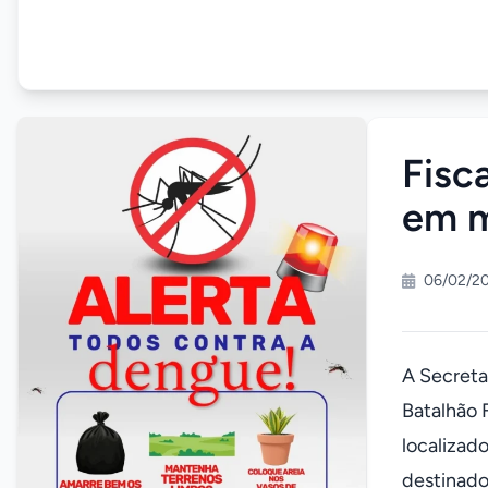
Fisc
em m
06/02/2
A Secreta
Batalhão 
localizad
destinado