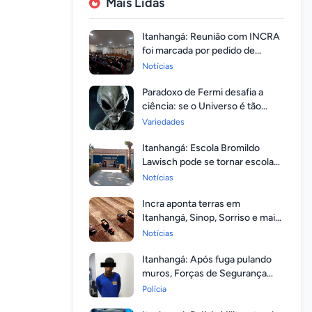
Mais Lidas
Itanhangá: Reunião com INCRA
foi marcada por pedido de
regularização pela população
Notícias
Paradoxo de Fermi desafia a
ciência: se o Universo é tão
vasto, por que ninguém
Variedades
respondeu?
Itanhangá: Escola Bromildo
Lawisch pode se tornar escola
cívico-militar
Notícias
Incra aponta terras em
Itanhangá, Sinop, Sorriso e mais
14 entre as com maior
Notícias
valorização
Itanhangá: Após fuga pulando
muros, Forças de Segurança
prendem homem com mandato
Polícia
em aberto por homicídio