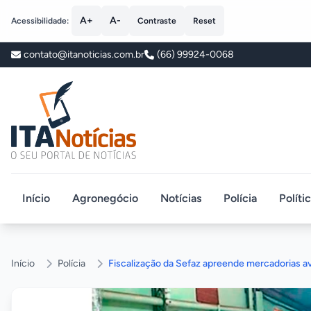
A+
A-
Acessibilidade:
Contraste
Reset
contato@itanoticias.com.br
(66) 99924-0068
ITA Notícias
Início
Agronegócio
Notícias
Polícia
Políti
Início
Polícia
Fiscalização da Sefaz apreende mercadorias av