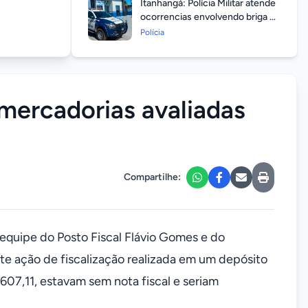
Itanhangá: Polícia Militar atende
ocorrencias envolvendo briga de
casais durante feriado
Polícia
prolongado
mercadorias avaliadas
Compartilhe:
equipe do Posto Fiscal Flávio Gomes e do
te ação de fiscalização realizada em um depósito
607,11, estavam sem nota fiscal e seriam