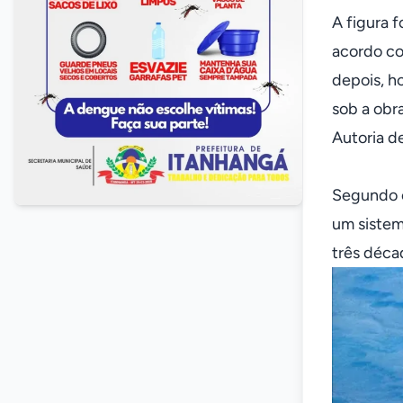
A figura 
acordo co
depois, h
sob a obra
Autoria d
Segundo o
um sistem
três déca