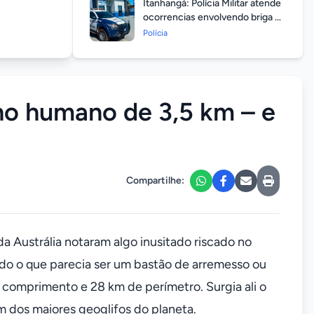
Itanhangá: Polícia Militar atende
ocorrencias envolvendo briga de
casais durante feriado
Polícia
prolongado
ho humano de 3,5 km – e
Compartilhe:
da Austrália notaram algo inusitado riscado no
do o que parecia ser um bastão de arremesso ou
 comprimento e 28 km de perímetro. Surgia ali o
dos maiores geoglifos do planeta.