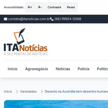
A+
A-
Acessibilidade:
Contraste
Reset
contato@itanoticias.com.br
(66) 99924-0068
ITA Notícias
Início
Agronegócio
Notícias
Polícia
Políti
Início
Variedades
Deserto na Austrália tem desenho humano