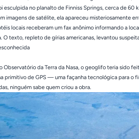
foi esculpida no planalto de Finniss Springs, cerca de 6
m imagens de satélite, ela apareceu misteriosamente ent
otéis locais receberam um fax anônimo informando a loca
. O texto, repleto de gírias americanas, levantou suspei
esconhecida
 Observatório da Terra da Nasa, o geoglifo teria sido f
a primitivo de GPS — uma façanha tecnológica para o fi
das, ninguém sabe quem criou a obra.