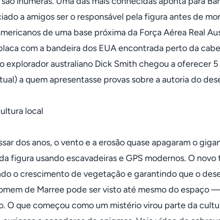
s são inúmeras. Uma das mais conhecidas aponta para Bard
iado a amigos ser o responsável pela figura antes de mo
 americanos de uma base próxima da Força Aérea Real Aus
laca com a bandeira dos EUA encontrada perto da cabeç
 explorador australiano Dick Smith chegou a oferecer 5 mi
tual) a quem apresentasse provas sobre a autoria do de
ultura local
sar dos anos, o vento e a erosão quase apagaram o gigan
da figura usando escavadeiras e GPS modernos. O novo t
do o crescimento de vegetação e garantindo que o desen
omem de Marree pode ser visto até mesmo do espaço — 
no. O que começou como um mistério virou parte da cultura