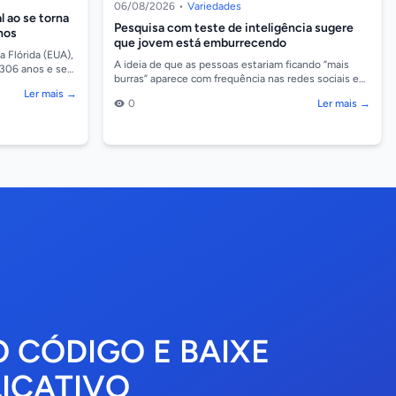
06/08/2026
•
Variedades
 ao se torna
Pesquisa com teste de inteligência sugere
nos
que jovem está emburrecendo
 Flórida (EUA),
A ideia de que as pessoas estariam ficando “mais
 306 anos e se
burras” aparece com frequência nas redes sociais e
 jovem do mun...
costuma ser atribuída ao chamado Efeito Flynn
Ler mais →
0
Ler mais →
Reve...
O CÓDIGO E BAIXE
ICATIVO