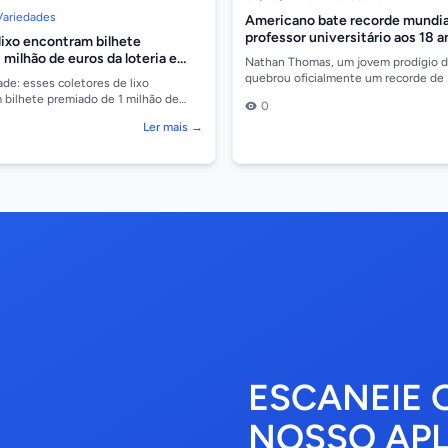
Variedades
Americano bate recorde mundial
professor universitário aos 18 a
lixo encontram bilhete
 milhão de euros da loteria e
Nathan Thomas, um jovem prodígio da
ona
quebrou oficialmente um recorde de
ade: esses coletores de lixo
tornou o professor universitário mais
bilhete premiado de 1 milhão de
0
 6,4 milhões) e devolveram a fortuna
Ler mais →
ESCANEIE 
NOSSO APL