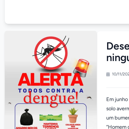
Dese
ning
10/11/20
Em junho 
solo aver
um bumera
“Homem de