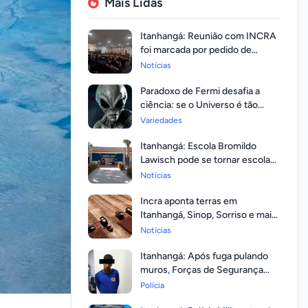
Mais Lidas
Itanhangá: Reunião com INCRA
foi marcada por pedido de
regularização pela população
Notícias
Paradoxo de Fermi desafia a
ciência: se o Universo é tão
vasto, por que ninguém
Variedades
respondeu?
Itanhangá: Escola Bromildo
Lawisch pode se tornar escola
cívico-militar
Notícias
Incra aponta terras em
Itanhangá, Sinop, Sorriso e mais
14 entre as com maior
Notícias
valorização
Itanhangá: Após fuga pulando
muros, Forças de Segurança
prendem homem com mandato
Polícia
em aberto por homicídio