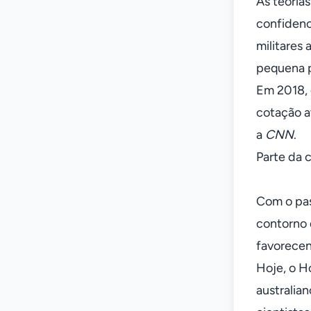
As teoria
confidenc
militares
pequena p
Em 2018, o
cotação a
a
CNN
.
Parte da c
Com o pas
contorno 
favorecen
Hoje, o H
australia