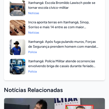
Itanhangá: Escola Bromildo Lawisch pode se
tornar escola cívico-militar
Notícias
Incra aponta terras em Itanhangá, Sinop,
Sorriso e mais 14 entre as com maior
valorização
Notícias
Itanhangá: Após fuga pulando muros, Forças
de Segurança prendem homem com mandato
em aberto por homicídio
Polícia
Itanhangá: Polícia Militar atende ocorrencias
envolvendo briga de casais durante feriado
prolongado
Polícia
Notícias Relacionadas