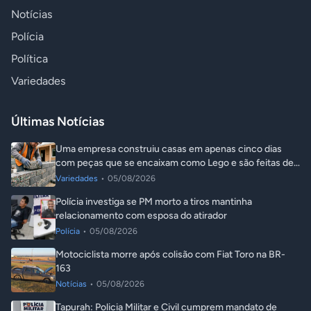
Notícias
Polícia
Política
Variedades
Últimas Notícias
Uma empresa construiu casas em apenas cinco dias
com peças que se encaixam como Lego e são feitas de
plástico reciclado
Variedades
•
05/08/2026
Polícia investiga se PM morto a tiros mantinha
relacionamento com esposa do atirador
Polícia
•
05/08/2026
Motociclista morre após colisão com Fiat Toro na BR-
163
Notícias
•
05/08/2026
Tapurah: Policia Militar e Civil cumprem mandato de