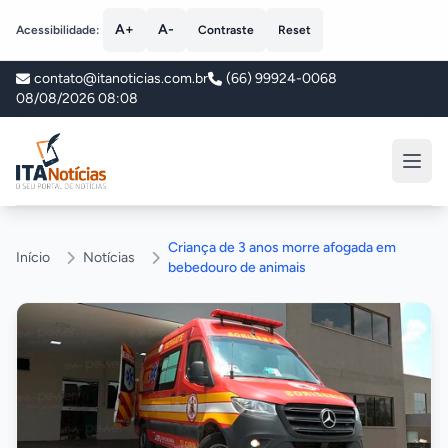
A+
A-
Acessibilidade:
Contraste
Reset
contato@itanoticias.com.br
(66) 99924-0068
08/08/2026 08:08
ITA Notícias
Criança de 3 anos morre afogada em
Início
Notícias
bebedouro de animais