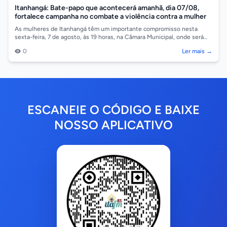
Itanhangá: Bate-papo que acontecerá amanhã, dia 07/08,
fortalece campanha no combate a violência contra a mulher
As mulheres de Itanhangá têm um importante compromisso nesta
sexta-feira, 7 de agosto, às 19 horas, na Câmara Municipal, onde será
realizado um bate-p...
0
Ler mais →
ESCANEIE O CÓDIGO E BAIXE
NOSSO APLICATIVO