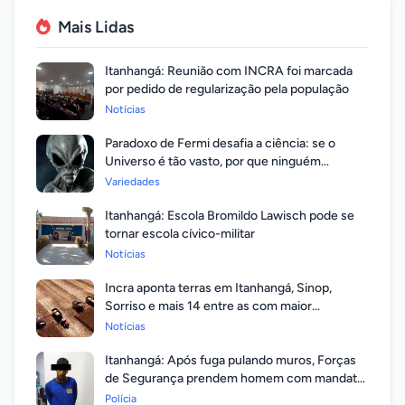
Mais Lidas
Itanhangá: Reunião com INCRA foi marcada
por pedido de regularização pela população
Notícias
Paradoxo de Fermi desafia a ciência: se o
Universo é tão vasto, por que ninguém
respondeu?
Variedades
Itanhangá: Escola Bromildo Lawisch pode se
tornar escola cívico-militar
Notícias
Incra aponta terras em Itanhangá, Sinop,
Sorriso e mais 14 entre as com maior
valorização
Notícias
Itanhangá: Após fuga pulando muros, Forças
de Segurança prendem homem com mandato
em aberto por homicídio
Polícia