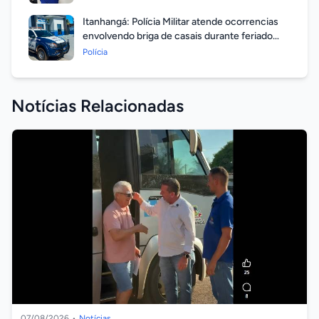
Itanhangá: Polícia Militar atende ocorrencias
envolvendo briga de casais durante feriado
prolongado
Polícia
Notícias Relacionadas
07/08/2026
•
Notícias