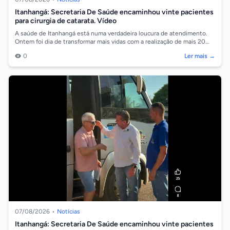
Itanhangá: Secretaria De Saúde encaminhou vinte pacientes
para cirurgia de catarata. Vídeo
A saúde de Itanhangá está numa verdadeira loucura de atendimento.
Ontem foi dia de transformar mais vidas com a realização de mais 20
cirurgias de ca...
0
Ler mais →
07/08/2026
•
Notícias
Itanhangá: Secretaria De Saúde encaminhou vinte pacientes