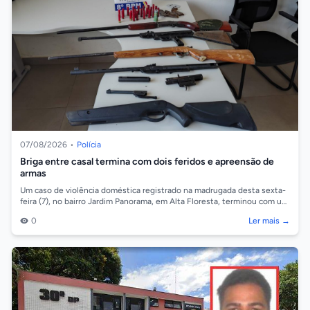
07/08/2026
•
Polícia
Briga entre casal termina com dois feridos e apreensão de
armas
Um caso de violência doméstica registrado na madrugada desta sexta-
feira (7), no bairro Jardim Panorama, em Alta Floresta, terminou com um
homem de 29...
0
Ler mais →