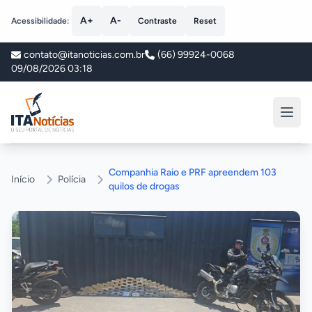
A+
A-
Acessibilidade:
Contraste
Reset
contato@itanoticias.com.br
(66) 99924-0068
09/08/2026 03:18
ITA Notícias
Companhia Raio e PRF apreendem 103
Início
Polícia
quilos de drogas