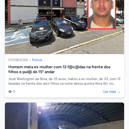
07/08/2026
•
Polícia
Homem mata ex-mulher com 12 f@c@das na frente dos
filhos e pul@ do 15º andar
José Wellington da Silva, de 35 anos, matou a ex-mulher, de 33, com 12
facadas na frente dos dois filhos na noite dessa quinta-feira (6), no
bairro Be...
0
Ler mais →