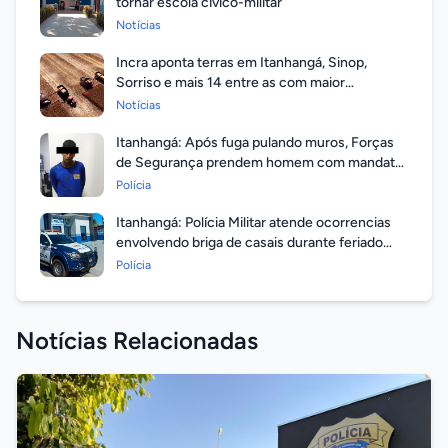
tornar escola cívico-militar
Notícias
Incra aponta terras em Itanhangá, Sinop,
Sorriso e mais 14 entre as com maior
valorização
Notícias
Itanhangá: Após fuga pulando muros, Forças
de Segurança prendem homem com mandato
em aberto por homicídio
Polícia
Itanhangá: Polícia Militar atende ocorrencias
envolvendo briga de casais durante feriado
prolongado
Polícia
Notícias Relacionadas