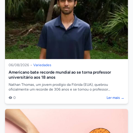
06/08/2026
•
Variedades
Americano bate recorde mundial ao se torna professor
universitário aos 18 anos
Nathan Thomas, um jovem prodígio da Flórida (EUA), quebrou
oficialmente um recorde de 306 anos e se tornou o professor
universitário mais jovem do mun...
0
Ler mais →