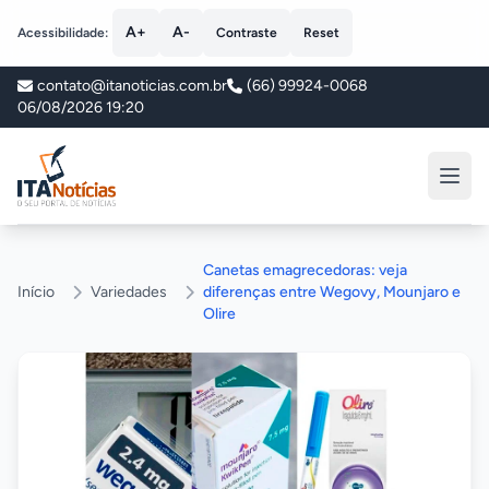
A+
A-
Acessibilidade:
Contraste
Reset
contato@itanoticias.com.br
(66) 99924-0068
06/08/2026 19:20
ITA Notícias
Canetas emagrecedoras: veja
Início
Variedades
diferenças entre Wegovy, Mounjaro e
Olire