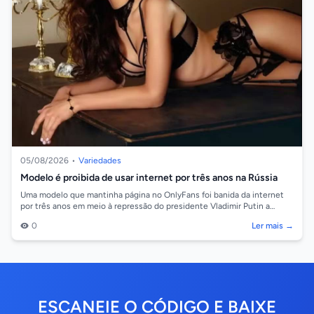
05/08/2026
•
Variedades
Modelo é proibida de usar internet por três anos na Rússia
Uma modelo que mantinha página no OnlyFans foi banida da internet
por três anos em meio à repressão do presidente Vladimir Putin a
"criações pornográf...
0
Ler mais →
ESCANEIE O CÓDIGO E BAIXE