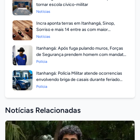
tornar escola cívico-militar
Notícias
Incra aponta terras em Itanhangá, Sinop,
Sorriso e mais 14 entre as com maior
valorização
Notícias
Itanhangá: Após fuga pulando muros, Forças
de Segurança prendem homem com mandato
em aberto por homicídio
Polícia
Itanhangá: Polícia Militar atende ocorrencias
envolvendo briga de casais durante feriado
prolongado
Polícia
Notícias Relacionadas