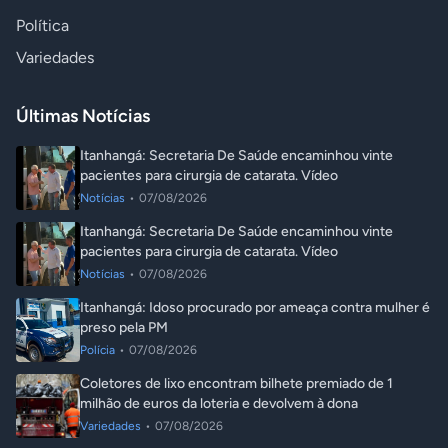
Política
Variedades
Últimas Notícias
Itanhangá: Secretaria De Saúde encaminhou vinte
pacientes para cirurgia de catarata. Vídeo
Notícias
•
07/08/2026
Itanhangá: Secretaria De Saúde encaminhou vinte
pacientes para cirurgia de catarata. Vídeo
Notícias
•
07/08/2026
Itanhangá: Idoso procurado por ameaça contra mulher é
preso pela PM
Polícia
•
07/08/2026
Coletores de lixo encontram bilhete premiado de 1
milhão de euros da loteria e devolvem à dona
Variedades
•
07/08/2026