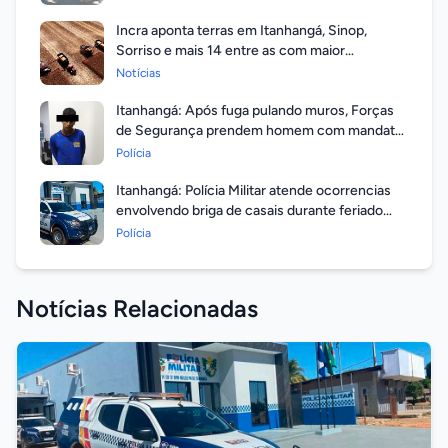
Incra aponta terras em Itanhangá, Sinop,
Sorriso e mais 14 entre as com maior
valorização
Notícias
Itanhangá: Após fuga pulando muros, Forças
de Segurança prendem homem com mandato
em aberto por homicídio
Polícia
Itanhangá: Polícia Militar atende ocorrencias
envolvendo briga de casais durante feriado
prolongado
Polícia
Notícias Relacionadas