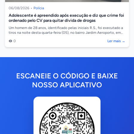
06/08/2026
•
Polícia
Adolescente é apreendido após execução e diz que crime foi
ordenado pelo CV para quitar dívida de drogas
Um homem de 28 anos, identificado pelas iniciais R.S., foi executado a
tiros na noite desta quarta-feira (05), no bairro Jardim Aeroporto, em
Cáceres/...
0
Ler mais →
ESCANEIE O CÓDIGO E BAIXE
NOSSO APLICATIVO