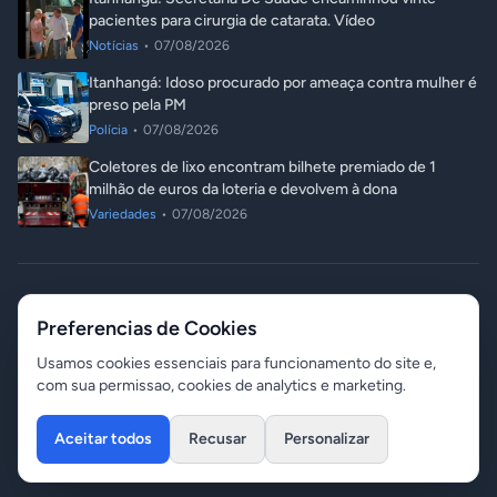
pacientes para cirurgia de catarata. Vídeo
Notícias
•
07/08/2026
Itanhangá: Idoso procurado por ameaça contra mulher é
preso pela PM
Polícia
•
07/08/2026
Coletores de lixo encontram bilhete premiado de 1
milhão de euros da loteria e devolvem à dona
Variedades
•
07/08/2026
© 2026 ITA Notícias. Todos os direitos reservados.
Preferencias de Cookies
Responsável: Angelo Luis Destri
07 de agosto de 2026 - 11:14
Contato
Gerenciar Cookies
Usamos cookies essenciais para funcionamento do site e,
com sua permissao, cookies de analytics e marketing.
Aceitar todos
Recusar
Personalizar
Desenvolvido por