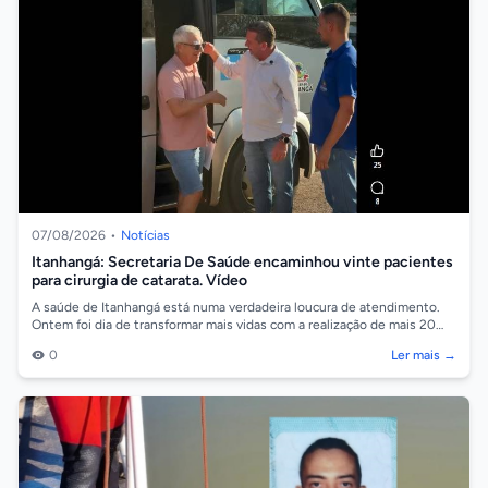
07/08/2026
•
Notícias
Itanhangá: Secretaria De Saúde encaminhou vinte pacientes
para cirurgia de catarata. Vídeo
A saúde de Itanhangá está numa verdadeira loucura de atendimento.
Ontem foi dia de transformar mais vidas com a realização de mais 20
cirurgias de ca...
0
Ler mais →