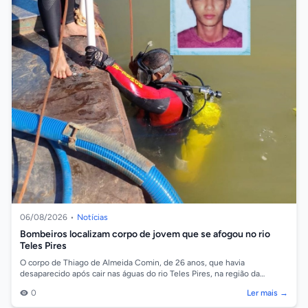
06/08/2026
•
Notícias
Bombeiros localizam corpo de jovem que se afogou no rio
Teles Pires
O corpo de Thiago de Almeida Comin, de 26 anos, que havia
desaparecido após cair nas águas do rio Teles Pires, na região da
comunidade Barreiro, em So...
0
Ler mais →