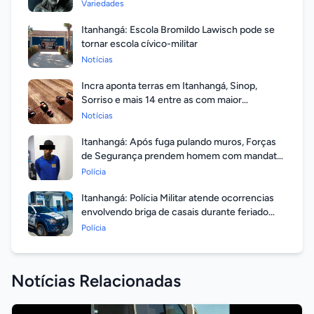
respondeu?
Variedades
Itanhangá: Escola Bromildo Lawisch pode se
tornar escola cívico-militar
Notícias
Incra aponta terras em Itanhangá, Sinop,
Sorriso e mais 14 entre as com maior
valorização
Notícias
Itanhangá: Após fuga pulando muros, Forças
de Segurança prendem homem com mandato
em aberto por homicídio
Polícia
Itanhangá: Polícia Militar atende ocorrencias
envolvendo briga de casais durante feriado
prolongado
Polícia
Notícias Relacionadas