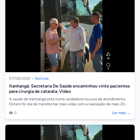
07/08/2026
•
Notícias
Itanhangá: Secretaria De Saúde encaminhou vinte pacientes
para cirurgia de catarata. Vídeo
A saúde de Itanhangá está numa verdadeira loucura de atendimento.
Ontem foi dia de transformar mais vidas com a realização de mais 20
cirurgias de ca...
0
Ler mais →