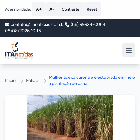
A+
A-
Acessibilidade:
Contraste
Reset
contato@itanoticias.com.br
(66) 99924-0068
08/08/2026 10:15
ITA Notícias
Mulher aceita carona e é estuprada em meio
Início
Polícia
a plantação de cana