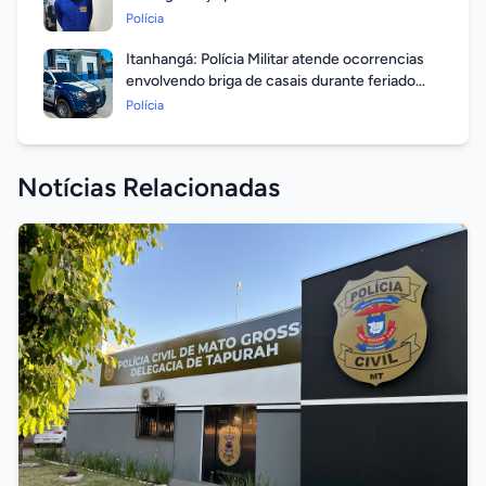
em aberto por homicídio
Polícia
Itanhangá: Polícia Militar atende ocorrencias
envolvendo briga de casais durante feriado
prolongado
Polícia
Notícias Relacionadas