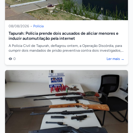
08/08/2026
•
Polícia
Tapurah: Polícia prende dois acusados de aliciar menores e
induzir automutilação pela internet
A Polícia Civil de Tapurah, deflagrou ontem, a Operação Discórdia, para
cumprir dois mandados de prisão preventiva contra dois investigados,
de 19 e 2...
0
Ler mais →