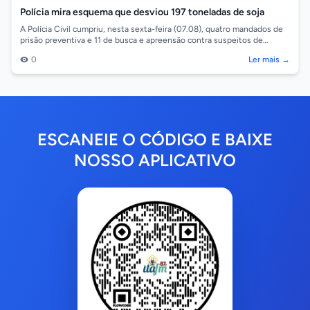
Polícia mira esquema que desviou 197 toneladas de soja
A Polícia Civil cumpriu, nesta sexta-feira (07.08), quatro mandados de
prisão preventiva e 11 de busca e apreensão contra suspeitos de
integrar um esq...
0
Ler mais →
ESCANEIE O CÓDIGO E BAIXE
NOSSO APLICATIVO