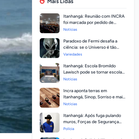
Mais Lidas
Itanhangá: Reunião com INCRA
foi marcada por pedido de
regularização pela população
Notícias
Paradoxo de Fermi desafia a
ciência: se o Universo é tão
vasto, por que ninguém
Variedades
respondeu?
Itanhangá: Escola Bromildo
Lawisch pode se tornar escola
cívico-militar
Notícias
Incra aponta terras em
Itanhangá, Sinop, Sorriso e mais
14 entre as com maior
Notícias
valorização
Itanhangá: Após fuga pulando
muros, Forças de Segurança
prendem homem com mandato
Polícia
em aberto por homicídio