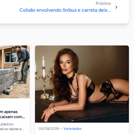
Próximo
Colisão envolvendo ônibus e carreta deix...
em apenas
ncaixam como
ciclado
 plástico
05/08/2026
•
Variedades
tiva rápida e
 reduzindo o