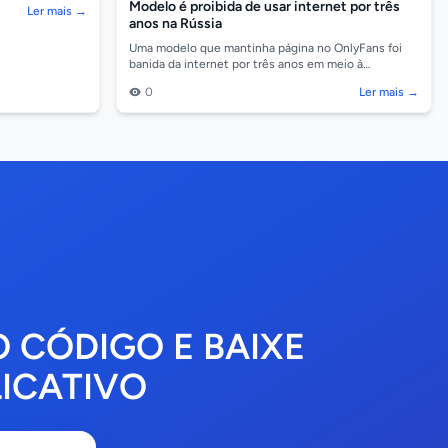
Modelo é proibida de usar internet por três
Ler mais →
anos na Rússia
Uma modelo que mantinha página no OnlyFans foi
banida da internet por três anos em meio à
repressão do presidente Vladimir Putin a "criações
0
Ler mais →
pornográf...
O CÓDIGO E BAIXE
ICATIVO