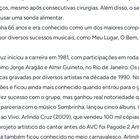
ços, mesmo após consecutivas cirurgias. Além disso, o 
 usar uma sonda alimentar.
inha 66 anos e era conhecido como um dos maiores compos
or diversos sucessos musicais, como Meu Lugar, O Bem
ruz iniciou a carreira em 1981, com participações em ro
como Jorge Aragão e Almir Guineto, no Rio de Janeiro. O
cas gravadas por diversos artistas na década de 1990. N
es e ficou ainda mais conhecido quando entrou para o 
fez sucesso com o grupo, mas ganhou real notoriedade qua
parceria com o músico Sombrinha, lançou cinco álbuns.
o Vivo: Arlindo Cruz (2009), que vendeu 100 mil cópias
rojeto artístico do cantor antes do AVC foi Pagode 2 Arl
a também ficou conhecido no meio carnavalesco. Arlindo