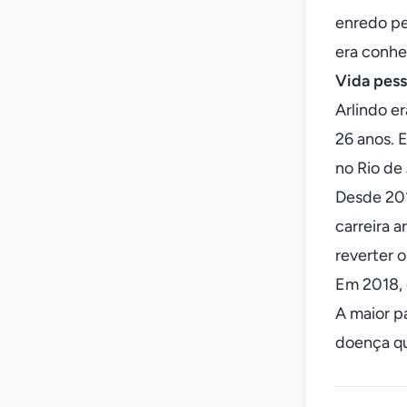
enredo pe
era conhe
Vida pess
Arlindo e
26 anos. 
no Rio de
Desde 201
carreira a
reverter 
Em 2018, o
A maior p
doença qu