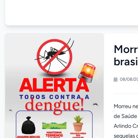
Morr
bras
08/08/20
Morreu ne
de Saúde 
Arlindo C
sequelas 