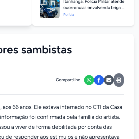
Itanhangá: Polícia Militar atende
ocorrencias envolvendo briga de
casais durante feriado
Polícia
prolongado
ores sambistas
Compartilhe:
, aos 66 anos. Ele estava internado no CTI da Casa
nformação foi confirmada pela família do artista.
ou a viver de forma debilitada por conta das
ou de responder aos estímulos e não apresentava