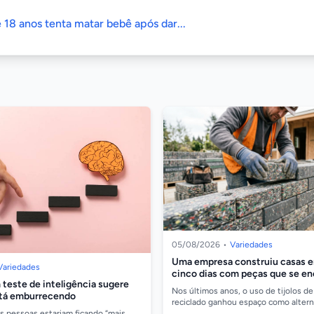
 18 anos tenta matar bebê após dar...
05/08/2026
•
Variedades
Uma empresa construiu casas 
Variedades
cinco dias com peças que se e
teste de inteligência sugere
Lego e são feitas de plástico re
Nos últimos anos, o uso de tijolos de
tá emburrecendo
reciclado ganhou espaço como alterna
sustentável para construir moradias,
as pessoas estariam ficando “mais