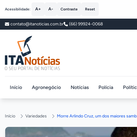
A+
A-
Acessibilidade:
Contraste
Reset
contato@itanoticias.com.br
(66) 99924-0068
ITA Notícias
Início
Agronegócio
Notícias
Polícia
Políti
Início
Variedades
Morre Arlindo Cruz, um dos maiores sambis