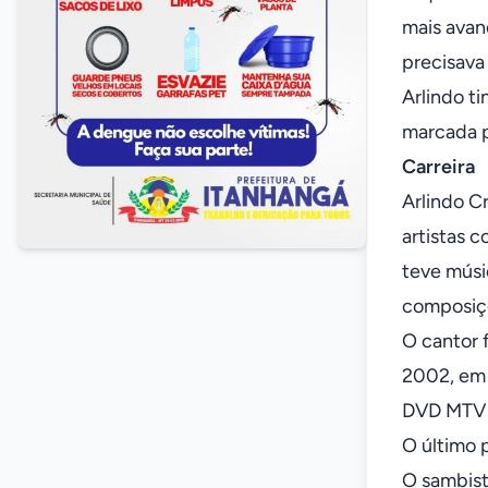
mais avan
precisava
Arlindo t
marcada p
Carreira
Arlindo C
artistas 
teve músi
composiçõ
O cantor 
2002, em 
DVD MTV a
O último p
O sambist