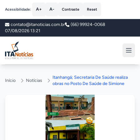
A+
A-
Acessibilidade:
Contraste
Reset
contato@itanoticias.com.br
(66) 99924-0068
07/08/2026 13:21
ITA Notícias
Itanhangá; Secretaria De Saúde realiza
Início
Notícias
obras no Posto De Saúde de Simione