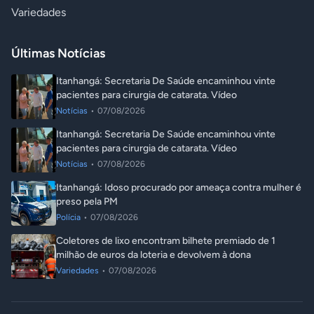
Variedades
Últimas Notícias
Itanhangá: Secretaria De Saúde encaminhou vinte
pacientes para cirurgia de catarata. Vídeo
Notícias
•
07/08/2026
Itanhangá: Secretaria De Saúde encaminhou vinte
pacientes para cirurgia de catarata. Vídeo
Notícias
•
07/08/2026
Itanhangá: Idoso procurado por ameaça contra mulher é
preso pela PM
Polícia
•
07/08/2026
Coletores de lixo encontram bilhete premiado de 1
milhão de euros da loteria e devolvem à dona
Variedades
•
07/08/2026