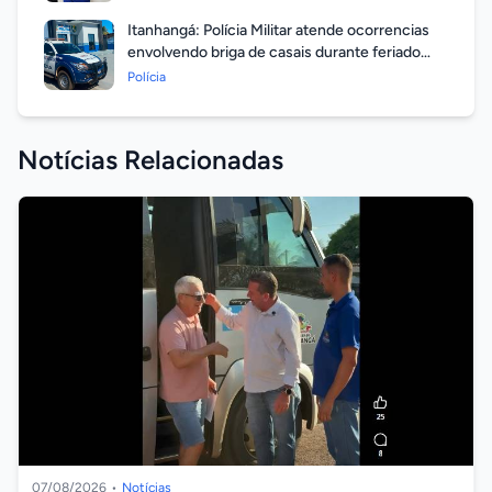
Itanhangá: Polícia Militar atende ocorrencias
envolvendo briga de casais durante feriado
prolongado
Polícia
Notícias Relacionadas
07/08/2026
•
Notícias