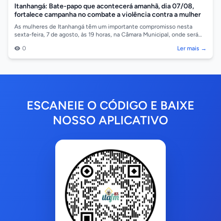
Itanhangá: Bate-papo que acontecerá amanhã, dia 07/08,
fortalece campanha no combate a violência contra a mulher
As mulheres de Itanhangá têm um importante compromisso nesta
sexta-feira, 7 de agosto, às 19 horas, na Câmara Municipal, onde será
realizado um bate-p...
0
Ler mais →
ESCANEIE O CÓDIGO E BAIXE
NOSSO APLICATIVO