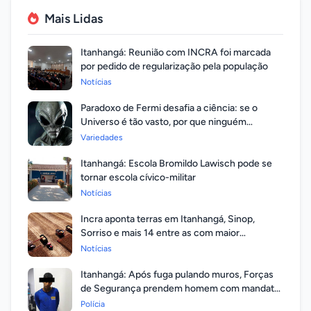
Mais Lidas
Itanhangá: Reunião com INCRA foi marcada
por pedido de regularização pela população
Notícias
Paradoxo de Fermi desafia a ciência: se o
Universo é tão vasto, por que ninguém
respondeu?
Variedades
Itanhangá: Escola Bromildo Lawisch pode se
tornar escola cívico-militar
Notícias
Incra aponta terras em Itanhangá, Sinop,
Sorriso e mais 14 entre as com maior
valorização
Notícias
Itanhangá: Após fuga pulando muros, Forças
de Segurança prendem homem com mandato
em aberto por homicídio
Polícia