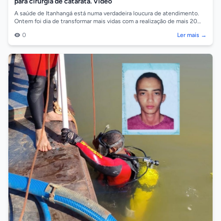
para cirurgia de catarata. Vídeo
A saúde de Itanhangá está numa verdadeira loucura de atendimento.
Ontem foi dia de transformar mais vidas com a realização de mais 20
cirurgias de ca...
0
Ler mais →