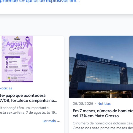
preende 49 quilos de explosivos em...
Notícias
ate-papo que acontecerá
07/08, fortalece campanha no
06/08/2026
•
Notícias
lência contra a mulher
 Itanhangá têm um importante
Em 7 meses, número de homicíd
ta sexta-feira, 7 de agosto, às 19
cai 13% em Mato Grosso
a Municipal, onde será realizado um
Ler mais →
O número de homicídios dolosos cai
Grosso nos sete primeiros meses de
comparação com o mesmo período do