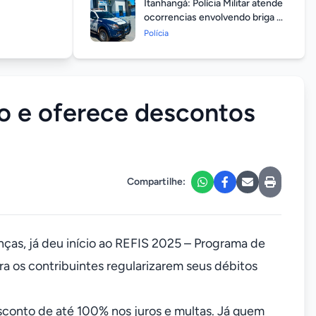
Itanhangá: Polícia Militar atende
ocorrencias envolvendo briga de
casais durante feriado
Polícia
prolongado
io e oferece descontos
Compartilhe:
anças, já deu início ao REFIS 2025 – Programa de
 os contribuintes regularizarem seus débitos
conto de até 100% nos juros e multas. Já quem