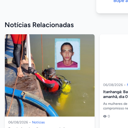
Bope a
Notícias Relacionadas
06/08/2026
•
Itanhangá: B
amanhã, dia 
combate a vio
As mulheres de
compromisso nes
horas, na Câmar
0
bate-p...
06/08/2026
•
Notícias