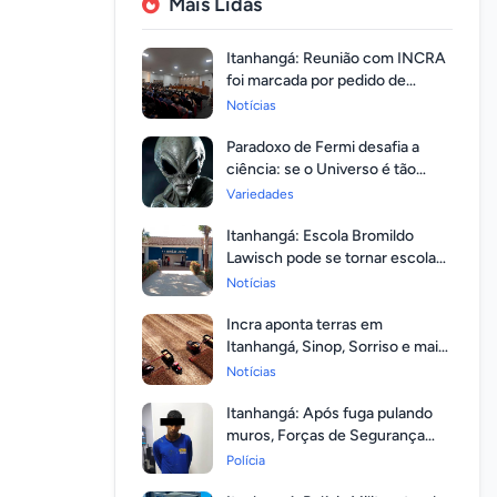
Mais Lidas
Itanhangá: Reunião com INCRA
foi marcada por pedido de
regularização pela população
Notícias
Paradoxo de Fermi desafia a
ciência: se o Universo é tão
vasto, por que ninguém
Variedades
respondeu?
Itanhangá: Escola Bromildo
Lawisch pode se tornar escola
cívico-militar
Notícias
Incra aponta terras em
Itanhangá, Sinop, Sorriso e mais
14 entre as com maior
Notícias
valorização
Itanhangá: Após fuga pulando
muros, Forças de Segurança
prendem homem com mandato
Polícia
em aberto por homicídio