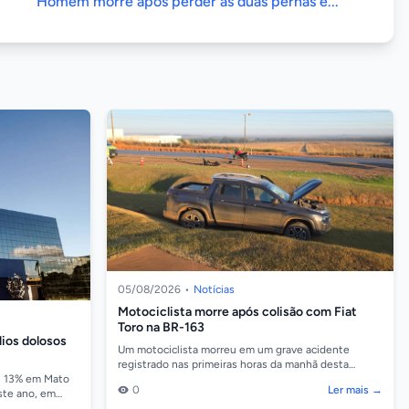
Homem morre após perder as duas pernas e...
05/08/2026
•
Notícias
Motociclista morre após colisão com Fiat
Toro na BR-163
ios dolosos
Um motociclista morreu em um grave acidente
registrado nas primeiras horas da manhã desta
quarta-feira (5), no km 744 da BR-163, em Sorriso. A
u 13% em Mato
0
Ler mais →
colisão...
ste ano, em
 ano passado.