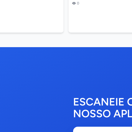
0
Os dados...
ESCANEIE 
NOSSO APL