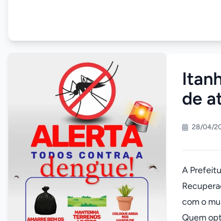
Itan
de a
28/04/20
A Prefeit
Recuperaç
com o mun
Quem opta