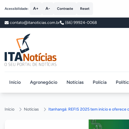
A+
A-
Acessibilidade:
Contraste
Reset
contato@itanoticias.com.br
(66) 99924-0068
ITA Notícias
Início
Agronegócio
Notícias
Polícia
Políti
Início
Notícias
Itanhangá: REFIS 2025 tem início e oferece