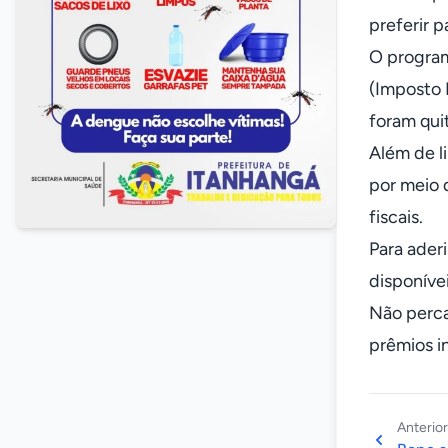
preferir p
O program
(Imposto P
foram qui
Além de l
por meio 
fiscais.
Para aderi
disponívei
Não perca
prêmios in
Anterior