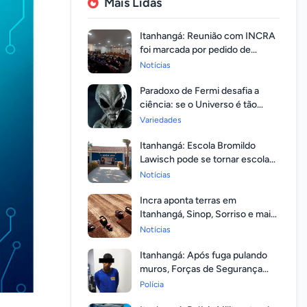
Mais Lidas
Itanhangá: Reunião com INCRA
foi marcada por pedido de
regularização pela população
Notícias
Paradoxo de Fermi desafia a
ciência: se o Universo é tão
vasto, por que ninguém
Variedades
respondeu?
Itanhangá: Escola Bromildo
Lawisch pode se tornar escola
cívico-militar
Notícias
Incra aponta terras em
Itanhangá, Sinop, Sorriso e mais
14 entre as com maior
Notícias
valorização
Itanhangá: Após fuga pulando
muros, Forças de Segurança
prendem homem com mandato
Polícia
em aberto por homicídio