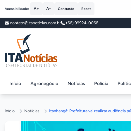
A+
A-
Acessibilidade:
Contraste
Reset
contato@itanoticias.com.br
(66) 99924-0068
ITA Notícias
Início
Agronegócio
Notícias
Polícia
Políti
Início
Notícias
Itanhangá: Prefeitura vai realizar audiência p