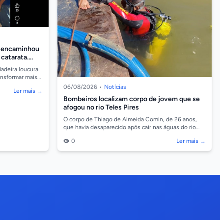
e encaminhou
 catarata.
adeira loucura
ansformar mais
rgias de ca...
06/08/2026
•
Notícias
Ler mais →
Bombeiros localizam corpo de jovem que se
afogou no rio Teles Pires
O corpo de Thiago de Almeida Comin, de 26 anos,
que havia desaparecido após cair nas águas do rio
Teles Pires, na região da comunidade Barreiro, em
0
Ler mais →
So...