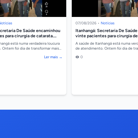
Notícias
07/08/2026
•
Notícias
ecretaria De Saúde encaminhou
Itanhangá: Secretaria De Saúd
s para cirurgia de catarata.
vinte pacientes para cirurgia de
Vídeo
hangá está numa verdadeira loucura
A saúde de Itanhangá está numa verd
 Ontem foi dia de transformar mais
de atendimento. Ontem foi dia de tr
ização de mais 20 cirurgias de ca...
vidas com a realização de mais 20 ciru
Ler mais →
0