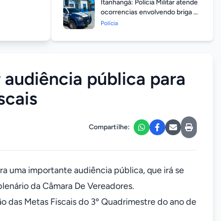
Itanhangá: Polícia Militar atende
ocorrencias envolvendo briga de
casais durante feriado
Polícia
prolongado
r audiência pública para
scais
Compartilhe:
ra uma importante audiência pública, que irá se
o plenário da Câmara De Vereadores.
o das Metas Fiscais do 3º Quadrimestre do ano de