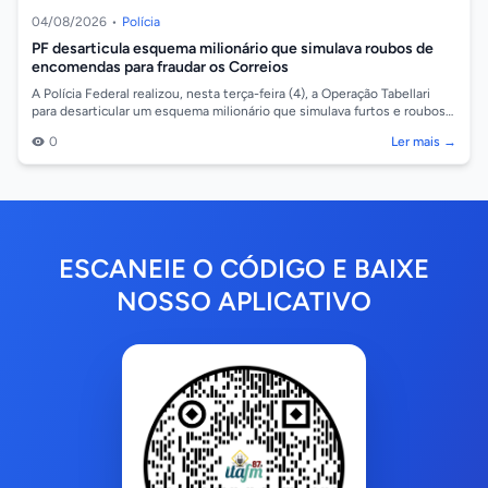
04/08/2026
•
Polícia
PF desarticula esquema milionário que simulava roubos de
encomendas para fraudar os Correios
A Polícia Federal realizou, nesta terça-feira (4), a Operação Tabellari
para desarticular um esquema milionário que simulava furtos e roubos
de encome...
0
Ler mais →
ESCANEIE O CÓDIGO E BAIXE
NOSSO APLICATIVO