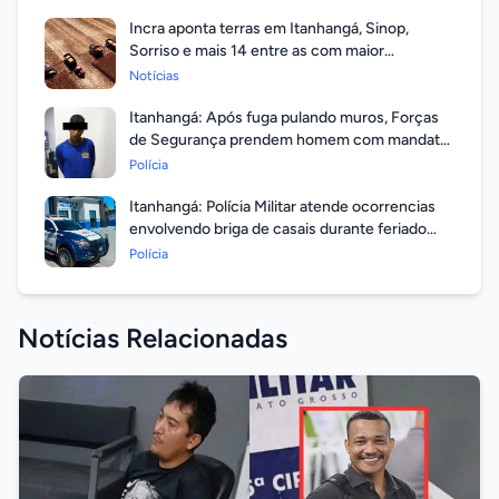
Incra aponta terras em Itanhangá, Sinop,
Sorriso e mais 14 entre as com maior
valorização
Notícias
Itanhangá: Após fuga pulando muros, Forças
de Segurança prendem homem com mandato
em aberto por homicídio
Polícia
Itanhangá: Polícia Militar atende ocorrencias
envolvendo briga de casais durante feriado
prolongado
Polícia
Notícias Relacionadas