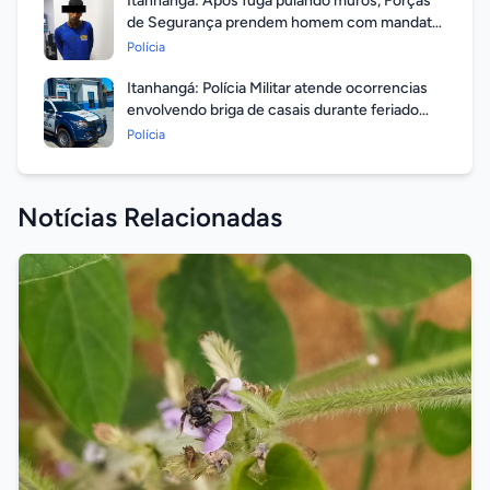
Itanhangá: Após fuga pulando muros, Forças
de Segurança prendem homem com mandato
em aberto por homicídio
Polícia
Itanhangá: Polícia Militar atende ocorrencias
envolvendo briga de casais durante feriado
prolongado
Polícia
Notícias Relacionadas