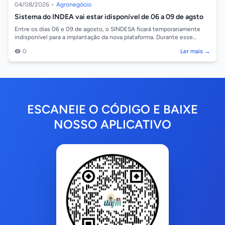
04/08/2026
•
Agronegócio
Sistema do INDEA vai estar idisponível de 06 a 09 de agsto
Entre os dias 06 e 09 de agosto, o SINDESA ficará temporariamente
indisponível para a implantação da nova plataforma. Durante esse
período, alguns se...
0
Ler mais →
ESCANEIE O CÓDIGO E BAIXE
NOSSO APLICATIVO