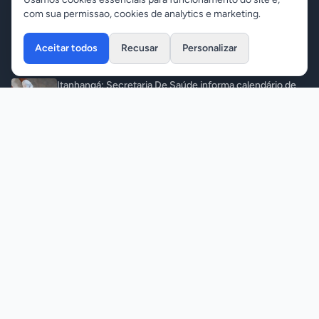
com sua permissao, cookies de analytics e marketing.
Variedades
Aceitar todos
Recusar
Personalizar
Últimas Notícias
Itanhangá: Secretaria De Saúde informa calendário de
vacinação atirrábica
Notícias
•
08/08/2026
Tapurah: Polícia prende dois acusados de aliciar
menores e induzir automutilação pela internet
Polícia
•
08/08/2026
Quando 15 pessoas morreram ao abrir um túmulo real de
500 anos
Variedades
•
07/08/2026
Briga entre casal termina com dois feridos e apreensão
de armas
Polícia
•
07/08/2026