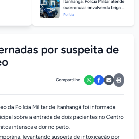
Itanhangá: Polícia Militar atende
ocorrencias envolvendo briga de
casais durante feriado
Polícia
prolongado
ernadas por suspeita de
eo
Compartilhe:
eo da Polícia Militar de Itanhangá foi informada
icipal sobre a entrada de dois pacientes no Centro
tos intensos e dor no peito.
mporária, levantando suspeita de intoxicação por