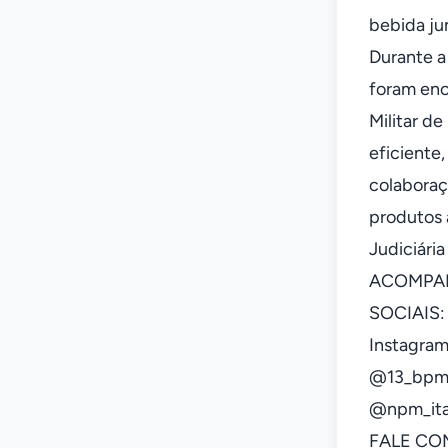
bebida ju
Durante a
foram enc
Militar de
eficiente
colaboraç
produtos 
Judiciári
ACOMPAN
SOCIAIS:
Instagra
@13_bpm
@npm_it
FALE COM