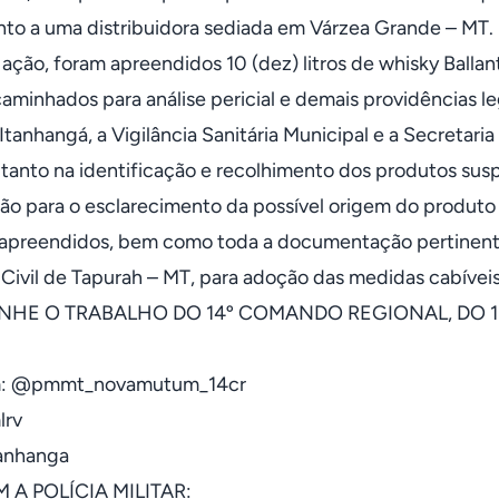
nto a uma distribuidora sediada em Várzea Grande – MT.
 ação, foram apreendidos 10 (dez) litros de whisky Ballan
aminhados para análise pericial e demais providências le
 Itanhangá, a Vigilância Sanitária Municipal e a Secretar
, tanto na identificação e recolhimento dos produtos sus
ão para o esclarecimento da possível origem do produto
apreendidos, bem como toda a documentação pertinente
a Civil de Tapurah – MT, para adoção das medidas cabívei
HE O TRABALHO DO 14º COMANDO REGIONAL, DO 13
m: @pmmt_novamutum_14cr
lrv
anhanga
 A POLÍCIA MILITAR: