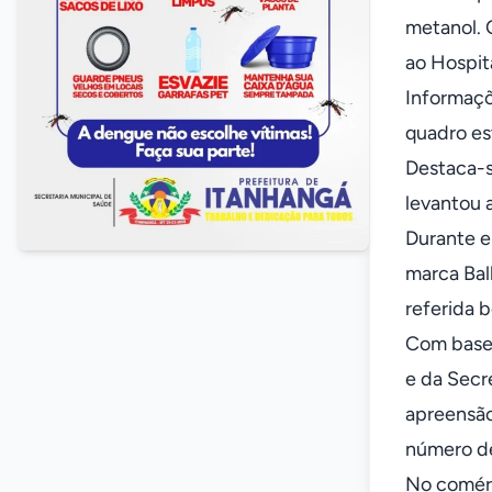
metanol. 
ao Hospit
Informaçõ
quadro es
Destaca-s
levantou 
Durante en
marca Bal
referida 
Com base 
e da Secr
apreensão
número de
No comérc