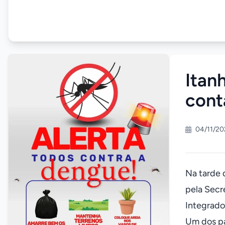
Itan
cont
04/11/20
Na tarde d
pela Secr
Integrado
Um dos pa