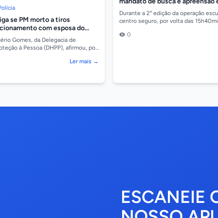
mandato de busca e apreensão
Polícia
homem com arma e droga
Durante a 2° edição da operação esc
tiga se PM morto a tiros
centro seguro, por volta das 15h40mi
acionamento com esposa do
Polícia Militar, de Tapurah, foi acionad
0
ério Gomes, da Delegacia de
oteção à Pessoa (DHPP), afirmou, por
ue o assassinato do cabo da Polícia
Ler mais →
ESCANEIE 
NOSSO APL