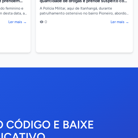
 e prendem
quantidade de drogas e prende suspeito com
ficha criminal extensa
udo feminino e
A Polícia Militar, aqui de Itanhangá, durante
n desta data, a
patrulhamento ostensivo no bairro Pioneiro, abordou
a pelo P...
um homem que portava um invólucro contendo
Ler mais →
0
Ler mais →
substânci...
O CÓDIGO E BAIXE
ICATIVO