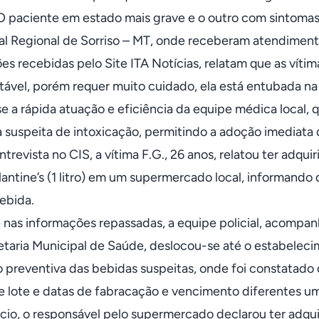
O paciente em estado mais grave e o outro com sintoma
al Regional de Sorriso – MT, onde receberam atendiment
es recebidas pelo Site ITA Notícias, relatam que as vítim
tável, porém requer muito cuidado, ela está entubada na
e a rápida atuação e eficiência da equipe médica local, 
a suspeita de intoxicação, permitindo a adoção imediata
trevista no CIS, a vítima F.G., 26 anos, relatou ter adqu
lantine’s (1 litro) em um supermercado local, informand
bebida.
nas informações repassadas, a equipe policial, acompanh
etaria Municipal de Saúde, deslocou-se até o estabelecime
 preventiva das bebidas suspeitas, onde foi constatado 
 lote e datas de fabracação e vencimento diferentes um
io, o responsável pelo supermercado declarou ter adqui