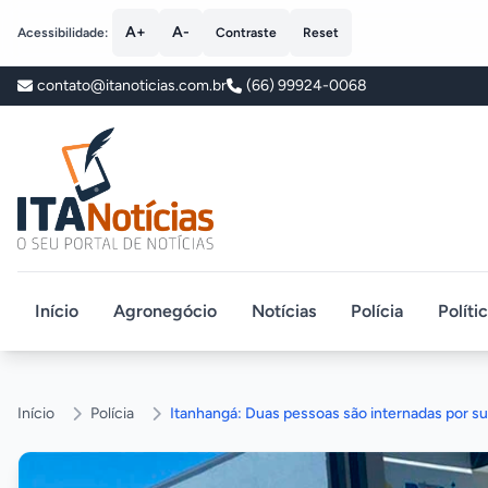
A+
A-
Acessibilidade:
Contraste
Reset
contato@itanoticias.com.br
(66) 99924-0068
ITA Notícias
Início
Agronegócio
Notícias
Polícia
Políti
Início
Polícia
Itanhangá: Duas pessoas são internadas por s