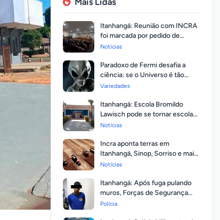
Mais Lidas
Itanhangá: Reunião com INCRA
foi marcada por pedido de
regularização pela população
Notícias
Paradoxo de Fermi desafia a
ciência: se o Universo é tão
vasto, por que ninguém
Variedades
respondeu?
Itanhangá: Escola Bromildo
Lawisch pode se tornar escola
cívico-militar
Notícias
Incra aponta terras em
Itanhangá, Sinop, Sorriso e mais
14 entre as com maior
Notícias
valorização
Itanhangá: Após fuga pulando
muros, Forças de Segurança
prendem homem com mandato
Polícia
em aberto por homicídio